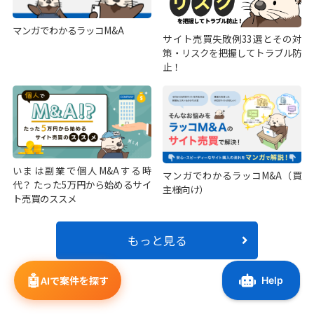
マンガでわかるラッコM&A
サイト売買失敗例33選とその対
策・リスクを把握してトラブル防
止！
いまは副業で個人M&Aする時
マンガでわかるラッコM&A（買
代？ たった5万円から始めるサイ
主様向け）
ト売買のススメ
もっと見る
🤖
AIで案件を探す