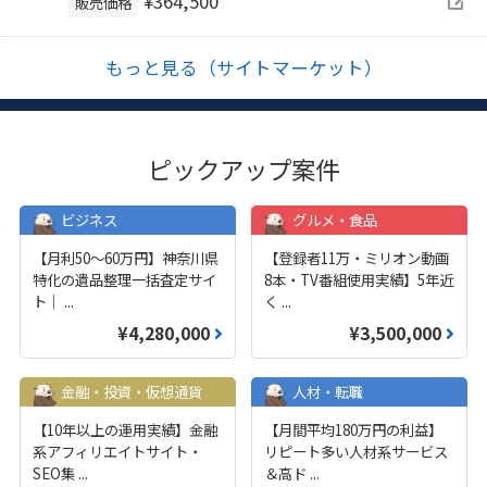
¥364,500
販売価格
もっと見る（サイトマーケット）
ピックアップ案件
ビジネス
グルメ・食品
【月利50〜60万円】神奈川県
【登録者11万・ミリオン動画
特化の遺品整理一括査定サイ
8本・TV番組使用実績】5年近
ト｜
...
く
...
¥4,280,000
¥3,500,000
金融・投資・仮想通貨
人材・転職
【10年以上の運用実績】金融
【月間平均180万円の利益】
系アフィリエイトサイト・
リピート多い人材系サービス
SEO集
...
＆高ド
...