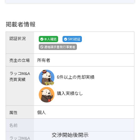
掲載者情報
認証状況
本人確認
SMS認証
適格請求書発行事業者
所有者
売主の立場
ラッコM&A
6件以上の売却実績
売買実績
購入実績なし
個人
属性
名前
交渉開始後開示
ラッコM&A