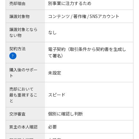
別事業に注力するため
売却理由
コンテンツ / 著作権 / SNSアカウント
譲渡対象物
譲渡対象となら
なし
ない物
契約方法
電子契約（取引条件から契約書を生成し
て署名）
?
購入後のサポー
未設定
ト
売却において
スピード
最も重視するこ
と
個別に確認し判断
交渉審査
必要
買主の本人確認