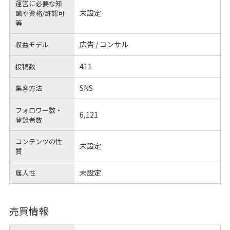
運営に必要な知
未設定
識や
資格/許認可
等
広告 / コンサル
収益モデル
411
投稿数
SNS
集客方法
フォロワー数・
6,121
登録者数
コンテンツの性
未設定
質
未設定
属人性
売買情報