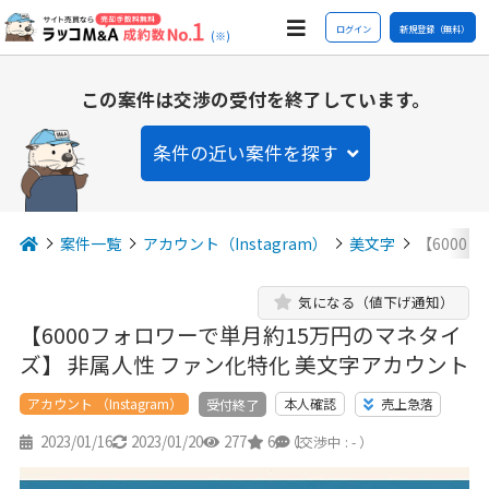
ログイン
新規登録（無料）
(※)
この案件は交渉の受付を終了しています。
条件の近い案件を探す
案件一覧
アカウント（Instagram）
美文字
【6000
気になる（値下げ通知）
【6000フォロワーで単月約15万円のマネタイ
ズ】 非属人性 ファン化特化 美文字アカウント
アカウント （Instagram）
本人確認
売上急落
受付終了
2023/01/16
2023/01/20
277
6
1
（交渉中 : - ）