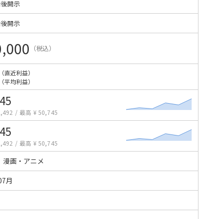
始後開示
始後開示
0,000
（税込）
（直近利益）
（平均利益）
745
,492
/
最高 ¥ 50,745
745
,492
/
最高 ¥ 50,745
・漫画・アニメ
07月