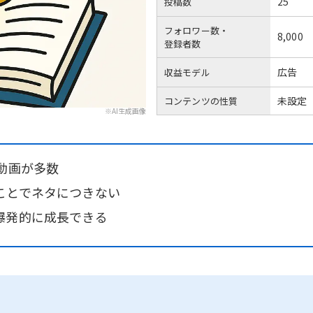
25
投稿数
フォロワー数・
8,000
登録者数
広告
収益モデル
未設定
コンテンツの性質
※AI生成画像
動画が多数
ことでネタにつきない
爆発的に成長できる