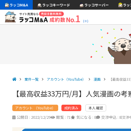
ラッコM&A
ラッコキーワード
ラッコサーバー
ラッ
(※)
案件一覧
アカウント（YouTube）
漫画
【最高収益33
【最高収益33万円/月】人気漫画の考察
アカウント （YouTube）
本人確認
成約済み
公開日 :
2022/12/29
閲覧 :
71
気になる :
8
交渉申込 :
8
（交渉中 