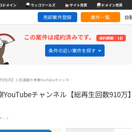
コドメイン
ラッコツールズ
サイト売買
ドメイン売買
売却案件登録
案件一覧
自
この案件は成約済みです。
成約期間：1日
条件の近い案件を探す
万円/月】人気漫画の考察YouTubeチャンネ…
YouTubeチャンネル【総再生回数910万
: - ）