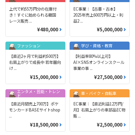
上代で約55万円分の在庫付
EC事業：【古書・古本】
き！すぐに始められる韓国
2025年売上600万円以上・利
レース販売
...
益2
...
¥480,000
¥5,000,000
ファッション
学び・資格・教育
【直近2ヶ月で利益約500万】
【利益率80%以上可】
右肩上がりで成長中 若年層向
AI×SNSオンラインスクール
け
...
事業の事
...
¥15,000,000
¥27,500,000
エンタメ・芸能・トレン
車・バイク・自転車
ド
【直近月間売上700万】ポケ
EC事業：【直近利益12万円/
モンカードBASEサイトshop
月】右肩上がりの車部品EC物
...
販
...
¥18,500,000
¥2,500,000