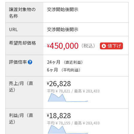
譲渡対象物の
交渉開始後開示
名称
URL
交渉開始後開示
希望売却価格
450,000
¥
（税込）
値下げ
評価倍率
24ヶ月
（直近利益）
6ヶ月
（平均利益）
26,828
売上/月（直
¥
近）
平均 ¥ 78,821
/
最高 ¥ 283,433
18,828
利益/月（直
¥
近）
平均 ¥ 78,155
/
最高 ¥ 283,433