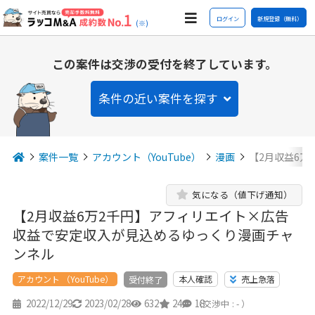
ログイン
新規登録（無料）
(※)
この案件は交渉の受付を終了しています。
条件の近い案件を探す
案件一覧
アカウント（YouTube）
漫画
【2月収益6万
気になる（値下げ通知）
【2月収益6万2千円】アフィリエイト×広告
収益で安定収入が見込めるゆっくり漫画チャ
ンネル
アカウント （YouTube）
本人確認
売上急落
受付終了
2022/12/29
2023/02/28
632
24
18
（交渉中 : - ）