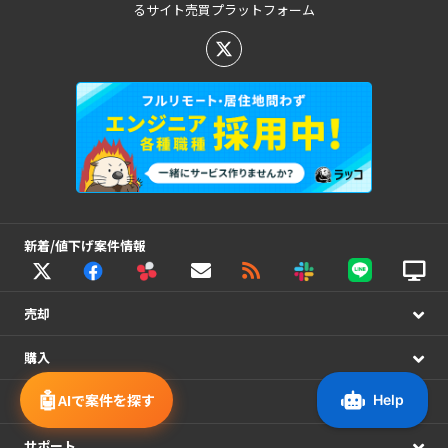
るサイト売買プラットフォーム
新着/値下げ案件情報
売却
購入
🤖
AIで案件を探す
ラッコM&A
サポート