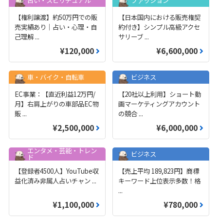
【権利譲渡】約50万円での販
【日本国内における販売権契
売実績あり｜占い・心理・自
約付き】シンプル高級アクセ
己理解
...
サリーブ
...
¥120,000
¥6,600,000
車・バイク・自転車
ビジネス
EC事業：【直近利益12万円/
【20社以上利用】ショート動
月】右肩上がりの車部品EC物
画マーケティングアカウント
販
...
の競合
...
¥2,500,000
¥6,000,000
エンタメ・芸能・トレン
ビジネス
ド
【登録者4500人】YouTube収
【売上平均 189,823円】商標
益化済み非属人占いチャン
...
キーワード上位表示多数！格
...
¥1,100,000
¥780,000