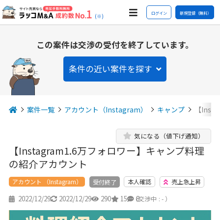
ログイン
新規登録（無料）
(※)
この案件は交渉の受付を終了しています。
条件の近い案件を探す
案件一覧
アカウント（Instagram）
キャンプ
【Ins
気になる（値下げ通知）
【Instagram1.6万フォロワー】キャンプ料理
の紹介アカウント
アカウント （Instagram）
本人確認
売上急上昇
受付終了
2022/12/29
2022/12/29
290
15
8
（交渉中 : - ）