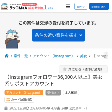
ログイン
新規登録（無料）
(※)
この案件は交渉の受付を終了しています。
条件の近い案件を探す
案件一覧
アカウント（Instagram）
美女
【Instag
気になる（値下げ通知）
【Instagramフォロワー36,000人以上】美女
系リポストアカウント
アカウント （Instagram）
本人確認
受付終了
カード決済対応
2022/12/28
2023/06/06
439
24
21
（交渉中 : - ）