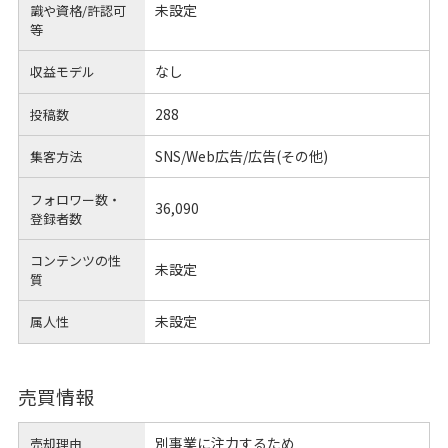
未設定
識や
資格/許認可
等
なし
収益モデル
288
投稿数
SNS/Web広告/広告(その他)
集客方法
フォロワー数・
36,090
登録者数
コンテンツの性
未設定
質
未設定
属人性
売買情報
別事業に注力するため
売却理由