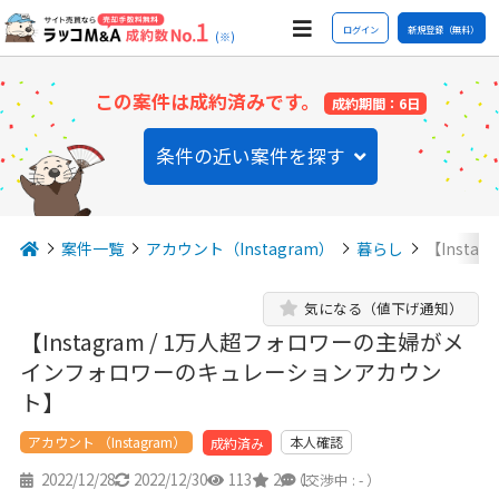
ログイン
新規登録（無料）
(※)
この案件は成約済みです。
成約期間：6日
条件の近い案件を探す
案件一覧
アカウント（Instagram）
暮らし
【Inst
気になる（値下げ通知）
【Instagram / 1万人超フォロワーの主婦がメ
インフォロワーのキュレーションアカウン
ト】
アカウント （Instagram）
本人確認
成約済み
2022/12/28
2022/12/30
113
2
1
（交渉中 : - ）