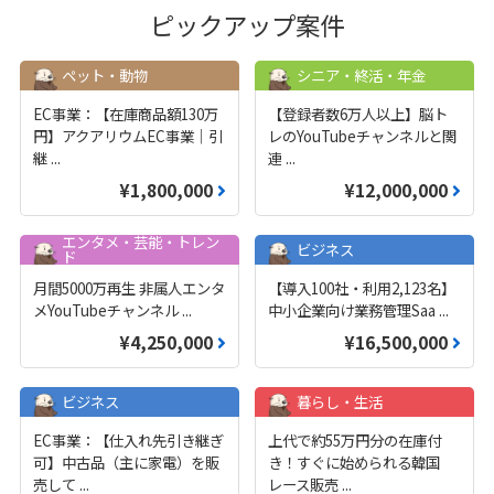
ピックアップ案件
ペット・動物
シニア・終活・年金
EC事業：【在庫商品額130万
【登録者数6万人以上】脳ト
円】アクアリウムEC事業｜引
レのYouTubeチャンネルと関
継
...
連
...
¥1,800,000
¥12,000,000
エンタメ・芸能・トレン
ビジネス
ド
月間5000万再生 非属人エンタ
【導入100社・利用2,123名】
メYouTubeチャンネル
...
中小企業向け業務管理Saa
...
¥4,250,000
¥16,500,000
ビジネス
暮らし・生活
EC事業：【仕入れ先引き継ぎ
上代で約55万円分の在庫付
可】中古品（主に家電）を販
き！すぐに始められる韓国
売して
...
レース販売
...