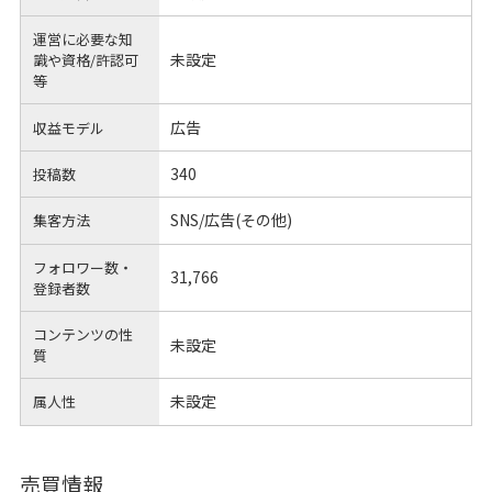
運営に必要な知
未設定
識や
資格/許認可
等
広告
収益モデル
340
投稿数
SNS/広告(その他)
集客方法
フォロワー数・
31,766
登録者数
コンテンツの性
未設定
質
未設定
属人性
売買情報