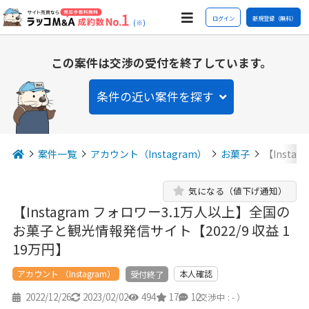
ログイン
新規登録（無料）
(※)
この案件は交渉の受付を終了しています。
条件の近い案件を探す
案件一覧
アカウント（Instagram）
お菓子
【Inst
気になる（値下げ通知）
【Instagram フォロワー3.1万人以上】全国の
お菓子と観光情報発信サイト【2022/9 収益 1
19万円】
アカウント （Instagram）
本人確認
受付終了
2022/12/26
2023/02/02
494
17
12
（交渉中 : - ）