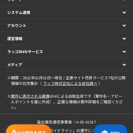
システム連携
アカウント
運営情報
ラッコWebサービス
メディア
※期間：2021年01月01日～現在 / 主要サイト売買サービス7社の公開
情報の日次集計（
ラッコ株式会社による自社調べ
）
※
案件に表示される画像
はAIによる自動生成です（案件名・アピー
ルポイントを基に作成）。正確な情報は案件詳細をご確認くださ
い。
届出電気通信事業者：H-05-01917
「中小M&Aガイドライン」の遵守について
🤖
AIで案件を探す