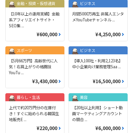
金融・投資・仮想通貨
ビジネス
【10年以上の運用実績】金融
月間5000万再生 非属人エンタ
系アフィリエイトサイト・
メYouTubeチャンネル
...
SEO集
...
¥600,000
¥4,250,000
スポーツ
ビジネス
【5月66万円】高齢世代に人
【導入100社・利用2,123名】
気！右肩上がりの格闘技
中小企業向け業務管理Saa
...
YouTu
...
¥3,430,000
¥16,500,000
暮らし・生活
美容
上代で約20万円分の在庫付
【20社以上利用】ショート動
き！すぐに始められる韓国生
画マーケティングアカウント
地販売E
...
の競合
...
¥220,000
¥6,000,000