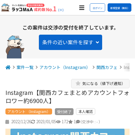
ログイン
新規登録（無料）
(※)
この案件は交渉の受付を終了しています。
条件の近い案件を探す
案件一覧
アカウント（Instagram）
関西カフェ
Ins
気になる（値下げ通知）
Instagram【関西カフェまとめアカウントフォ
ロワー約6900人】
アカウント （Instagram）
本人確認
受付終了
2022/12/26
2023/01/05
172
1
-
（交渉中 : - ）