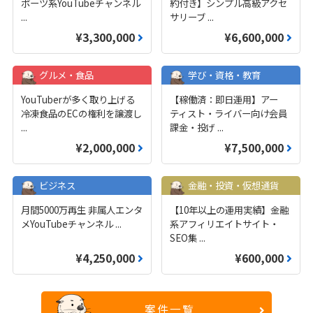
ポーツ系YouTubeチャンネル
約付き】シンプル高級アクセ
...
サリーブ
...
¥3,300,000
¥6,600,000
グルメ・食品
学び・資格・教育
YouTuberが多く取り上げる
【稼働済：即日運用】アー
冷凍食品のECの権利を譲渡し
ティスト・ライバー向け会員
...
課金・投げ
...
¥2,000,000
¥7,500,000
ビジネス
金融・投資・仮想通貨
月間5000万再生 非属人エンタ
【10年以上の運用実績】金融
メYouTubeチャンネル
...
系アフィリエイトサイト・
SEO集
...
¥4,250,000
¥600,000
案件一覧