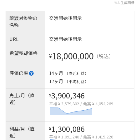
※AI生成画像
譲渡対象物の
交渉開始後開示
名称
URL
交渉開始後開示
希望売却価格
18,000,000
¥
（税込）
評価倍率
14ヶ月
（直近利益）
17ヶ月
（平均利益）
3,900,346
売上/月（直
¥
近）
平均 ¥ 3,579,802
/
最高 ¥ 4,054,269
1,300,086
利益/月（直
¥
近）
平均 ¥ 1,091,240
/
最高 ¥ 1,415,226