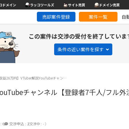
コドメイン
ラッコツールズ
サイト売買
ドメイン売買
売却案件登録
案件一覧
自
この案件は交渉の受付を終了していま
条件の近い案件を探す
益26万円】VTuber解説YouTubeチャン…
YouTubeチャンネル【登録者7千人/フル外
:
6
交渉申込 :
2
（交渉中 : - ）