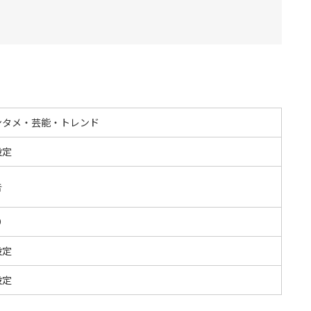
ンタメ・芸能・トレンド
設定
告
O
設定
設定