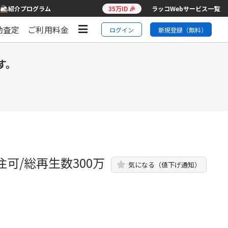
紹介プログラム
35万ID 🎉
ラッコWebサービス一覧
動査定
ご利用料金
ログイン
新規登録（無料）
す。
注可/総再生数300万
気になる（値下げ通知）