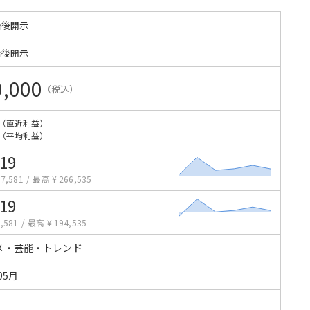
始後開示
始後開示
0,000
（税込）
（直近利益）
（平均利益）
419
7,581
/
最高 ¥ 266,535
419
,581
/
最高 ¥ 194,535
メ・芸能・トレンド
05月