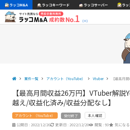
ラッコM&A
ラッコキーワード
ラッコサーバー
ラッ
(※)
案件一覧
アカウント（YouTube）
Vtuber
【最高月間収
【最高月間収益26万円】VTuber解説
越え/収益化済み/収益分配なし】
アカウント （YouTube）
本人確認
受付終了
公開日 :
2022/12/20
更新日 :
2022/12/20
閲覧 :
93
気になる 