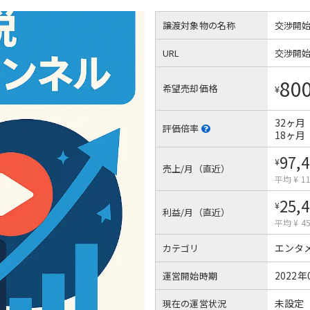
譲渡対象物の名称
交渉開
URL
交渉開
80
希望売却価格
¥
32ヶ月
評価倍率
18ヶ月
97,
¥
売上/月（直近）
平均 ¥ 11
25,
¥
利益/月（直近）
平均 ¥ 45
エンタ
カテゴリ
2022年
運営開始時期
未設定
現在の運営状況