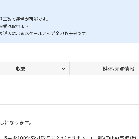
低工数で運営が可能です。
額受け取れます。
の導入によるスケールアップ余地も十分です。
収支
媒体/売買情報
しになります。
益を100％受け取ることができます。(一部VTuber事務所