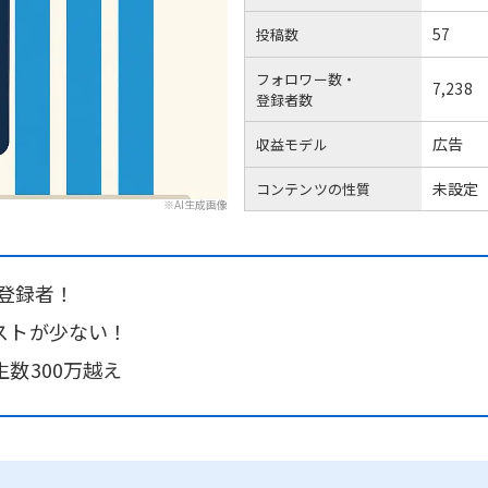
57
投稿数
フォロワー数・
7,238
登録者数
広告
収益モデル
未設定
コンテンツの性質
※AI生成画像
ル登録者！
ストが少ない！
数300万越え