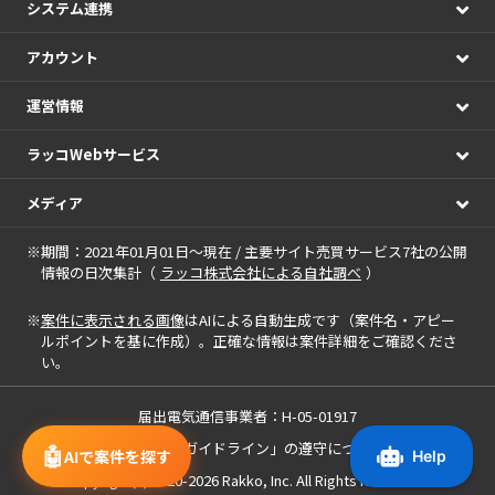
システム連携
アカウント
運営情報
ラッコWebサービス
メディア
※期間：2021年01月01日～現在 / 主要サイト売買サービス7社の公開
情報の日次集計（
ラッコ株式会社による自社調べ
）
※
案件に表示される画像
はAIによる自動生成です（案件名・アピー
ルポイントを基に作成）。正確な情報は案件詳細をご確認くださ
い。
届出電気通信事業者：H-05-01917
「中小M&Aガイドライン」の遵守について
🤖
AIで案件を探す
Copyright(c) 2020-2026
Rakko, Inc.
All Rights Reserved.