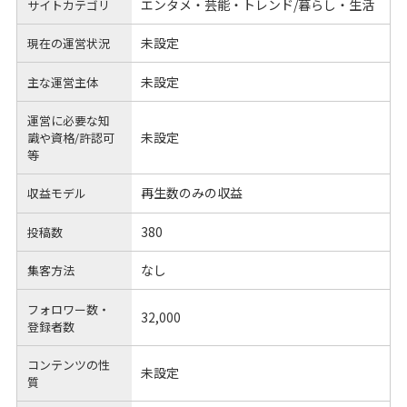
エンタメ・芸能・トレンド/暮らし・生活
サイトカテゴリ
未設定
現在の運営状況
未設定
主な運営主体
運営に必要な知
未設定
識や
資格/許認可
等
再生数のみの収益
収益モデル
380
投稿数
なし
集客方法
フォロワー数・
32,000
登録者数
コンテンツの性
未設定
質