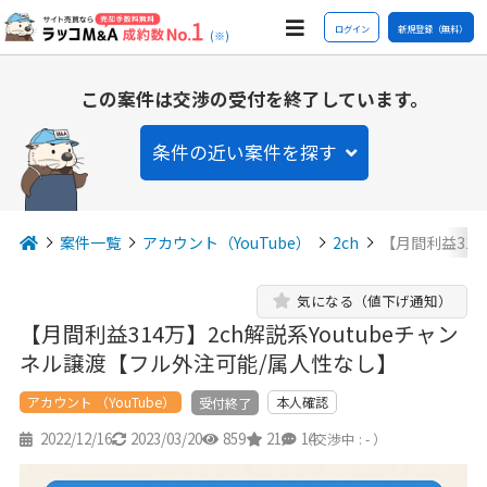
ログイン
新規登録（無料）
(※)
この案件は交渉の受付を終了しています。
条件の近い案件を探す
案件一覧
アカウント（YouTube）
2ch
【月間利益314
気になる（値下げ通知）
【月間利益314万】2ch解説系Youtubeチャン
ネル譲渡【フル外注可能/属人性なし】
アカウント （YouTube）
本人確認
受付終了
2022/12/16
2023/03/20
859
21
14
（交渉中 : - ）