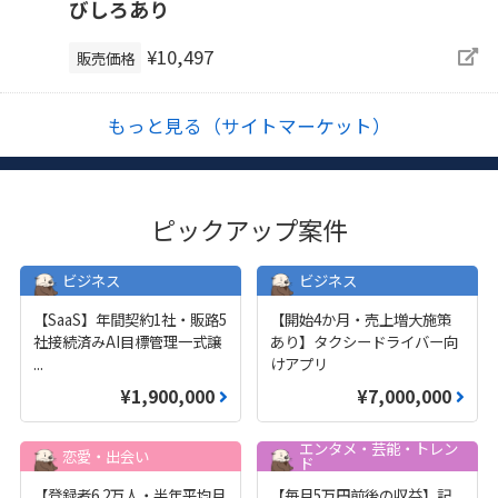
びしろあり
¥10,497
販売価格
もっと見る（サイトマーケット）
ピックアップ案件
ビジネス
ビジネス
【SaaS】年間契約1社・販路5
【開始4か月・売上増大施策
社接続済みAI目標管理一式譲
あり】タクシードライバー向
...
けアプリ
¥1,900,000
¥7,000,000
エンタメ・芸能・トレン
恋愛・出会い
ド
【登録者6.2万人・半年平均月
【毎月5万円前後の収益】記