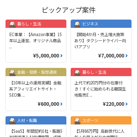
ピックアップ案件
暮らし・生活
ビジネス
EC事業：【Amazon事業】15
【開始4か月・売上増大施策
年以上運営、オリジナル商品
あり】タクシードライバー向
...
けアプリ
¥5,000,000
¥7,000,000
金融・投資・仮想通貨
暮らし・生活
【10年以上の運用実績】金融
上代で約20万円分の在庫付
系アフィリエイトサイト・
き！すぐに始められる韓国生
SEO集
...
地販売E
...
¥600,000
¥220,000
人材・転職
スポーツ
【SaaS】年間契約1社・販路5
【5月66万円】高齢世代に人
社接続済みAI目標管理一式譲
気！右肩上がりの格闘技