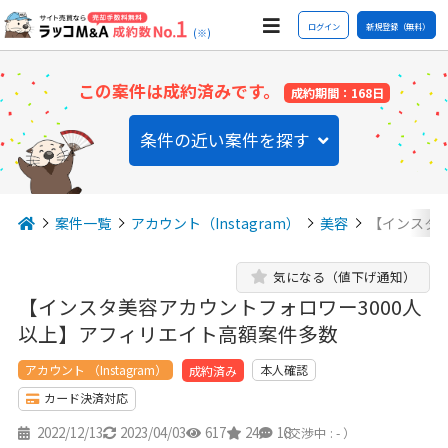
ログイン
新規登録（無料）
(※)
この案件は成約済みです。
成約期間：168日
条件の近い案件を探す
案件一覧
アカウント（Instagram）
美容
【インスタ美
気になる（値下げ通知）
【インスタ美容アカウントフォロワー3000人
以上】アフィリエイト高額案件多数
アカウント （Instagram）
本人確認
成約済み
カード決済対応
2022/12/13
2023/04/03
617
24
18
（交渉中 : - ）