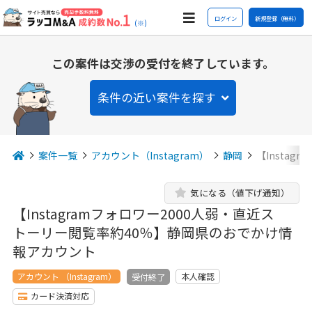
ログイン
新規登録（無料）
(※)
この案件は交渉の受付を終了しています。
条件の近い案件を探す
案件一覧
アカウント（Instagram）
静岡
【Insta
気になる（値下げ通知）
【Instagramフォロワー2000人弱・直近ス
トーリー閲覧率約40％】静岡県のおでかけ情
報アカウント
アカウント （Instagram）
本人確認
受付終了
カード決済対応