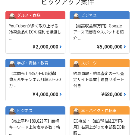
ピックアップ案件
グルメ・食品
ビジネス
YouTuberが多く取り上げる
【最高収益80万円】Google
冷凍食品のECの権利を譲渡し
アースで建物やスポットを紹
...
介
...
¥2,000,000
¥5,000,000
学び・資格・教育
スポーツ
【年間売上435万円超実績】
釣具買取・釣具査定の一括査
偉人系チャンネル月収20～30
定サイト事業｜運営サポート
万
...
付き
¥4,000,000
¥680,000
ビジネス
車・バイク・自転車
【売上平均 189,823円】商標
EC事業：【直近利益12万円/
キーワード上位表示多数！格
月】右肩上がりの車部品EC物
...
販
...