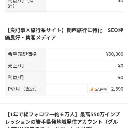
利益/月（直
¥0
近）
【良記事×旅行系サイト】関西旅行に特化｜SEO評
価良好・集客メディア
希望売却価格
¥90,000
売上/月
¥0
利益/月
¥0
PV/月（直近）
2,690
GA連携
【1年で総フォロワー約６万人】最高550万インプ
レッションの岩手県発地域発信アカウント（グル