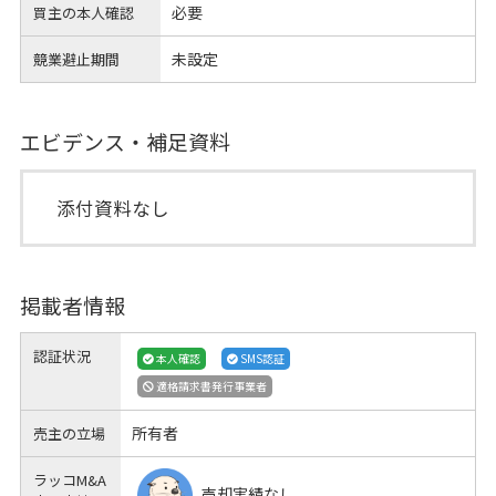
必要
買主の本人確認
未設定
競業避止期間
エビデンス・補足資料
添付資料なし
掲載者情報
認証状況
本人確認
SMS認証
適格請求書発行事業者
所有者
売主の立場
ラッコM&A
売却実績なし