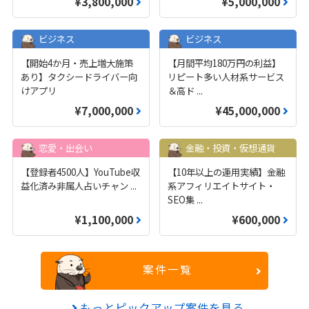
¥3,800,000
¥5,000,000
ビジネス
ビジネス
【開始4か月・売上増大施策
【月間平均180万円の利益】
あり】タクシードライバー向
リピート多い人材系サービス
けアプリ
＆高ド
...
¥7,000,000
¥45,000,000
恋愛・出会い
金融・投資・仮想通貨
【登録者4500人】YouTube収
【10年以上の運用実績】金融
益化済み非属人占いチャン
...
系アフィリエイトサイト・
SEO集
...
¥1,100,000
¥600,000
案件一覧
もっとピックアップ案件を見る