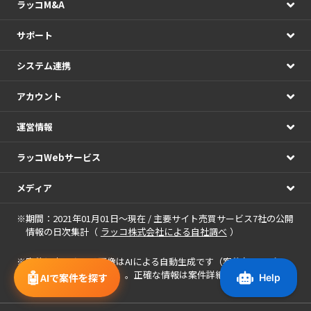
ラッコM&A
サポート
システム連携
アカウント
運営情報
ラッコWebサービス
メディア
※期間：2021年01月01日～現在 / 主要サイト売買サービス7社の公開
情報の日次集計（
ラッコ株式会社による自社調べ
）
※
案件に表示される画像
はAIによる自動生成です（案件名・アピー
🤖
ルポイントを基に作成）。正確な情報は案件詳細をご確認くださ
AIで案件を探す
い。