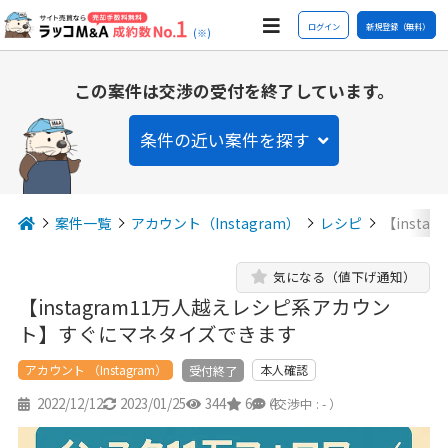
ログイン
新規登録（無料）
(※)
この案件は交渉の受付を終了しています。
条件の近い案件を探す
案件一覧
アカウント（Instagram）
レシピ
【inst
気になる（値下げ通知）
【instagram11万人越えレシピ系アカウン
ト】すぐにマネタイズできます
アカウント （Instagram）
本人確認
受付終了
2022/12/12
2023/01/25
344
6
4
（交渉中 : - ）