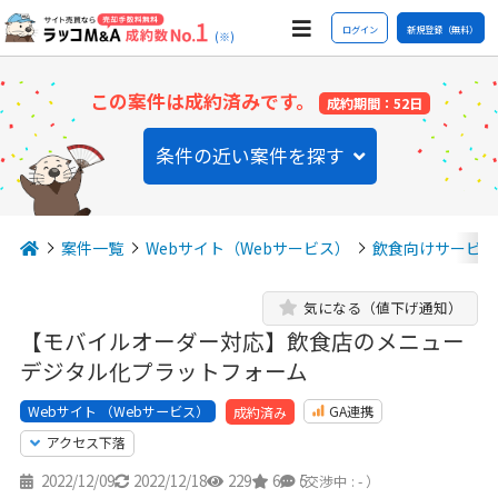
ログイン
新規登録（無料）
(※)
この案件は成約済みです。
成約期間：52日
条件の近い案件を探す
案件一覧
Webサイト（Webサービス）
飲食向けサービス
気になる（値下げ通知）
【モバイルオーダー対応】飲食店のメニュー
デジタル化プラットフォーム
Webサイト （Webサービス）
GA連携
成約済み
アクセス下落
2022/12/09
2022/12/18
229
6
5
（交渉中 : - ）