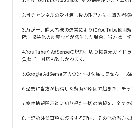
1.今後YouTube･AdSense、その他関連
2.当チャンネルの受け渡し後の運営方法は購入者
3.万が一、購入者様の運営によりにYouTube
除・収益化の剥奪などが発生した場合、当方は一切
4.YouTubeやAdSenseの規約、切り抜き
負わず、対応も致しかねます。
5.Google AdSenseアカウントは付属しませ
6.過去に当方が投稿した動画が原因で起きた、チ
7.案件情報開示後に知り得た一切の情報を、全て
8.上記の注意事項に該当する理由、その他の当方