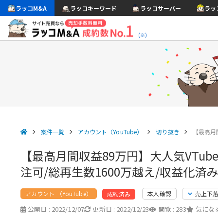
ラッコM&A
ラッコキーワード
ラッコサーバー
ラッ
(※)
案件一覧
アカウント（YouTube）
切り抜き
【最高月
【最高月間収益89万円】大人気VTub
注可/総再生数1600万越え/収益化済
アカウント （YouTube）
本人確認
売上下
成約済み
公開日 :
2022/12/07
更新日 :
2022/12/23
閲覧 :
283
気になる