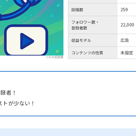
259
投稿数
フォロワー数・
22,000
登録者数
広告
収益モデル
未設定
コンテンツの性質
※AI生成画像
登録者！
ストが少ない！