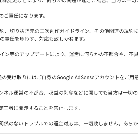
システムの仕様変更などにより、何らかの問題が起きた場合、当方は
様のご責任になります。
使用規約、切り抜き元の二次創作ガイドライン、その他関連の規
の責任を負わず、対応も致しかねます。
元ガイドライン等のアップデートにより、運営に何らかの不都合や
ん。収益の受け取りにはご自身のGoogle AdSenseアカウント
ャンネル運営の不都合、収益の剥奪などに関しても当方は一切
の第三者に開示することを禁止します。
に関係のないトラブルでの返金対応は、一切致しません。あら