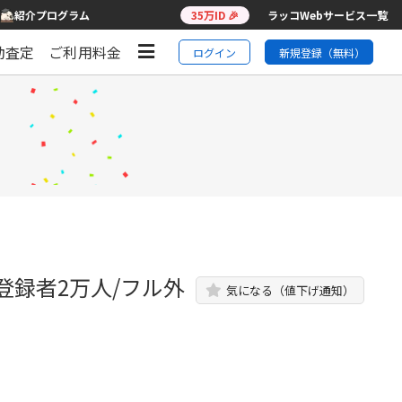
紹介プログラム
35万ID 🎉
ラッコWebサービス一覧
動査定
ご利用料金
ログイン
新規登録（無料）
【登録者2万人/フル外
気になる（値下げ通知）