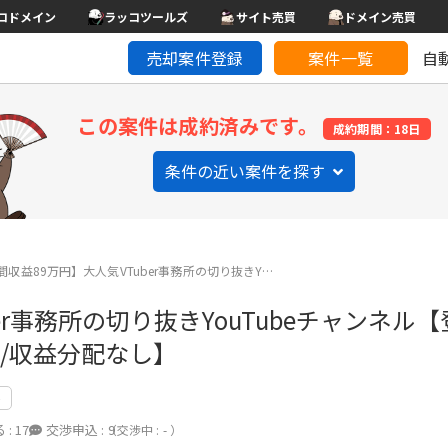
コドメイン
ラッコツールズ
サイト売買
ドメイン売買
売却案件登録
案件一覧
自
この案件は成約済みです。
成約期間：18日
条件の近い案件を探す
間収益89万円】大人気VTuber事務所の切り抜きY…
er事務所の切り抜きYouTubeチャンネル
み/収益分配なし】
落
 :
17
交渉申込 :
9
（交渉中 : - ）