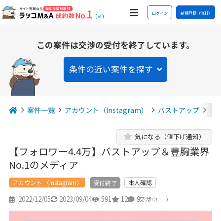
ログイン
新規登録（無料）
(※)
この案件は交渉の受付を終了しています。
条件の近い案件を探す
案件一覧
アカウント（Instagram）
バストアップ
【
気になる（値下げ通知）
【フォロワー4.4万】バストアップ＆豊胸業界
No.1のメディア
アカウント （Instagram）
本人確認
受付終了
2022/12/05
2023/09/04
591
12
9
（交渉中 : - ）