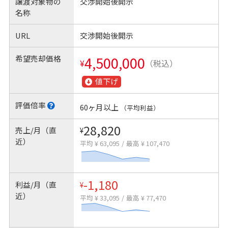
譲渡対象物の
交渉開始後開示
名称
URL
交渉開始後開示
希望売却価格
4,500,000
¥
（税込）
値下げ
評価倍率
60ヶ月以上
（平均利益）
28,820
売上/月（直
¥
近）
平均 ¥ 63,095
/
最高 ¥ 107,470
-1,180
利益/月（直
¥
近）
平均 ¥ 33,095
/
最高 ¥ 77,470