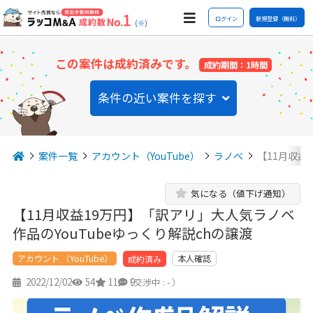
ログイン
新規登録（無料）
(※)
この案件は成約済みです。
成約期間：1時間
条件の近い案件を探す
案件一覧
アカウント（YouTube）
ラノベ
【11月収益
気になる（値下げ通知）
【11月収益19万円】「訳アリ」大人気ラノベ
作品のYouTubeゆっくり解説chの譲渡
アカウント （YouTube）
本人確認
成約済み
2022/12/02
54
11
9
（交渉中 : - ）