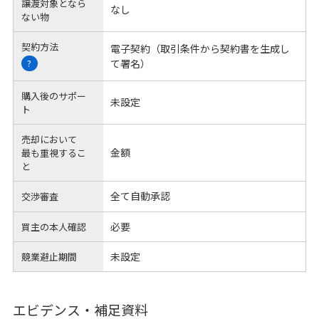
譲渡対象となら
なし
ない物
契約方法
電子契約（取引条件から契約書を生成し
て署名）
?
購入後のサポー
未設定
ト
売却において
金額
最も重視するこ
と
全て自動承認
交渉審査
必要
買主の本人確認
未設定
競業避止期間
エビデンス・補足資料