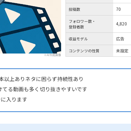
70
投稿数
フォロワー数・
4,820
登録者数
広告
収益モデル
未設定
コンテンツの性質
※AI生成画像
0本以上ありネタに困らず持続性あり
けてる動画も多く切り抜きやすいです
分に入ります