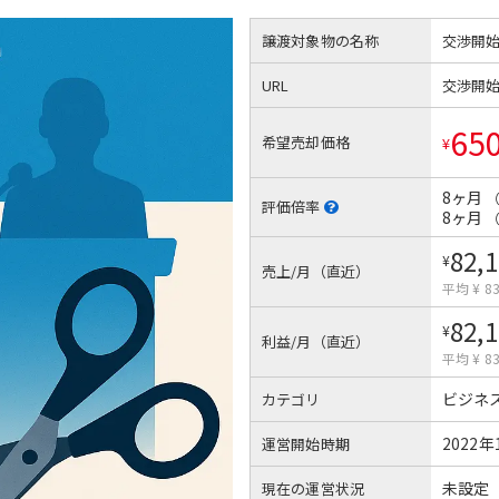
譲渡対象物の名称
交渉開
URL
交渉開
65
希望売却価格
¥
8ヶ月
評価倍率
8ヶ月
82,
¥
売上/月（直近）
平均 ¥ 83
82,
¥
利益/月（直近）
平均 ¥ 83
ビジネ
カテゴリ
2022年
運営開始時期
未設定
現在の運営状況