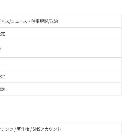
ジネス/ニュース・時事解説/政治
設定
告
し
設定
設定
テンツ / 著作権 / SNSアカウント