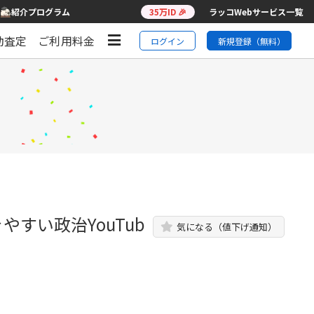
紹介プログラム
35万ID 🎉
ラッコWebサービス一覧
動査定
ご利用料金
ログイン
新規登録（無料）
すい政治YouTub
気になる（値下げ通知）