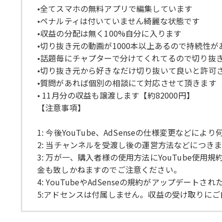
•全てスマホの無料アプリで編集しています
•ペナルティは付いていません綺麗な状態です
•収益の分配は無く100%自分に入ります
•切り抜き元の動画が1000本以上あるので持続性が
•話題毎にチャプターで分けてくれてるので切り抜
•切り抜き元から好きなだけ切り抜いて良いと許可
•質問があれば個別の相談にて対応させて頂きます
• 11月分の収益も譲渡します【約82000円】
【注意事項】
1: 今後YouTube、AdSenseの仕様変更
2: 当チャンネルを受渡し後の運営方法などにつき
3: 万が一、購入者様の使用方法にYouTube
金も致しかねますのでご注意ください。
4: YouTubeやAdSenseの規約がアップデ
5:アドセンスは付属しません。収益の受け取りに