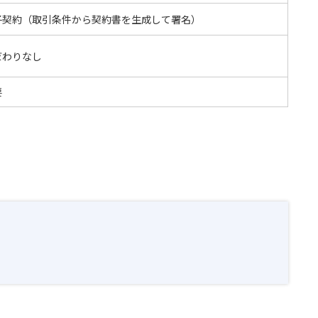
子契約（取引条件から契約書を生成して署名）
だわりなし
要