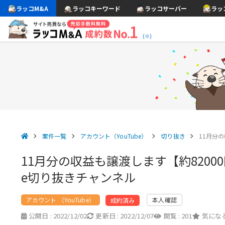
ラッコM&A
ラッコキーワード
ラッコサーバー
ラッ
(※)
案件一覧
アカウント（YouTube）
切り抜き
11月分
11月分の収益も譲渡します【約8200
e切り抜きチャンネル
アカウント （YouTube）
本人確認
成約済み
公開日 :
2022/12/02
更新日 :
2022/12/07
閲覧 :
201
気になる