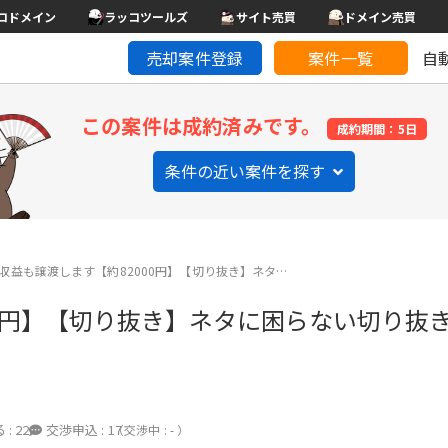
コドメイン
ラッコツールズ
サイト売買
ドメイン売買
売却案件登録
案件一覧
自
この案件は成約済みです。
成約期間：5日
条件の近い案件を探す
の収益も譲渡します【約82000円】【切り抜き】ネタ…
0円】【切り抜き】ネタに困らない切り抜きや
 :
22
交渉申込 :
17
（交渉中 : - ）