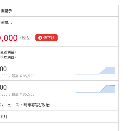
始後開示
始後開示
0,000
（税込）
値下げ
（直近利益）
（平均利益）
100
,800
/
最高 ¥ 85,500
100
,800
/
最高 ¥ 85,500
ス/ニュース・時事解説/政治
10月