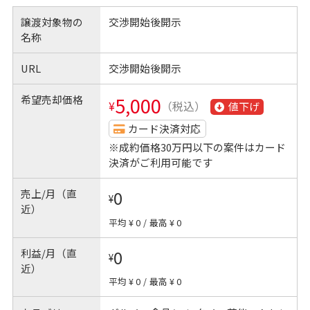
譲渡対象物の
交渉開始後開示
名称
URL
交渉開始後開示
希望売却価格
5,000
¥
（税込）
値下げ
カード決済対応
※成約価格30万円以下の案件はカード
決済がご利用可能です
売上/月（直
0
¥
近）
平均 ¥ 0
/
最高 ¥ 0
利益/月（直
0
¥
近）
平均 ¥ 0
/
最高 ¥ 0