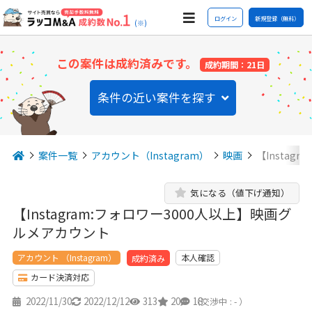
ログイン
新規登録（無料）
(※)
この案件は成約済みです。
成約期間：21日
条件の近い案件を探す
案件一覧
アカウント（Instagram）
映画
【Instag
気になる（値下げ通知）
【Instagram:フォロワー3000人以上】映画グ
ルメアカウント
アカウント （Instagram）
本人確認
成約済み
カード決済対応
2022/11/30
2022/12/12
313
20
18
（交渉中 : - ）