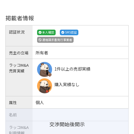
掲載者情報
認証状況
本人確認
SMS認証
適格請求書発行事業者
所有者
売主の立場
ラッコM&A
1件以上の売却実績
売買実績
購入実績なし
個人
属性
名前
交渉開始後開示
ラッコM&A
利用情報