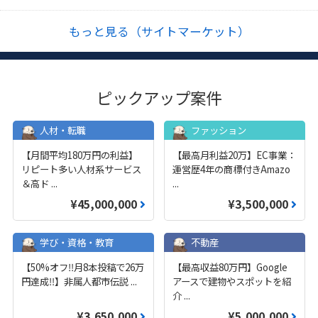
もっと見る（サイトマーケット）
ピックアップ案件
人材・転職
ファッション
【月間平均180万円の利益】
【最高月利益20万】EC事業：
リピート多い人材系サービス
運営歴4年の商標付きAmazo
＆高ド
...
...
¥45,000,000
¥3,500,000
学び・資格・教育
不動産
【50%オフ‼️月8本投稿で26万
【最高収益80万円】Google
円達成‼️】非属人都市伝説
...
アースで建物やスポットを紹
介
...
¥3,650,000
¥5,000,000