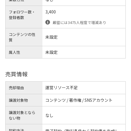
3,400
フォロワー数・
登録者数
厳密には3475人程度で増減あり
コンテンツの性
未設定
質
未設定
属人性
売買情報
運営リソース不足
売却理由
コンテンツ / 著作権 / SNSアカウント
譲渡対象物
譲渡対象となら
なし
ない物
契約方法