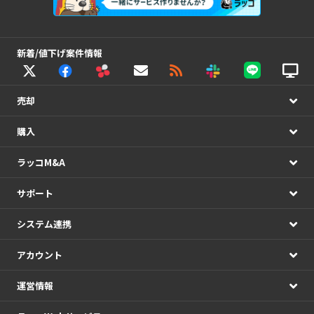
新着/値下げ案件情報
売却
購入
ラッコM&A
サポート
システム連携
アカウント
運営情報