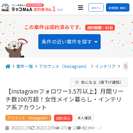
ログイン
新規登録（無料）
(※)
この案件は成約済みです。
成約期間：61日
条件の近い案件を探す
案件一覧
アカウント（Instagram）
インテリア
【In
気になる（値下げ通知）
【Instagramフォロワー3.5万以上】月間リー
チ数100万超！女性メイン暮らし・インテリ
ア系アカウント
アカウント （Instagram）
本人確認
成約済み
2022/11/29
2022/12/05
271
13
6
（交渉中 : - ）