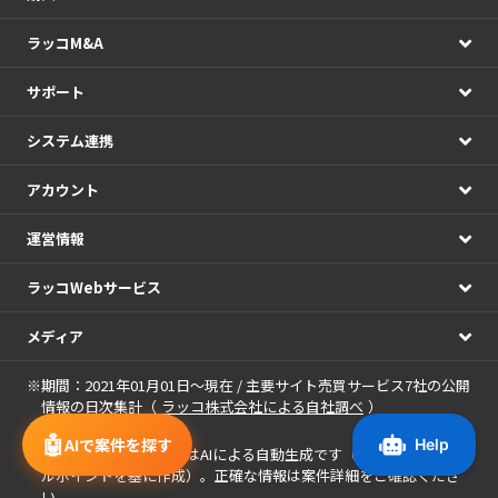
ラッコM&A
サポート
システム連携
アカウント
運営情報
ラッコWebサービス
メディア
※期間：2021年01月01日～現在 / 主要サイト売買サービス7社の公開
情報の日次集計（
ラッコ株式会社による自社調べ
）
🤖
AIで案件を探す
※
案件に表示される画像
はAIによる自動生成です（案件名・アピー
ルポイントを基に作成）。正確な情報は案件詳細をご確認くださ
い。