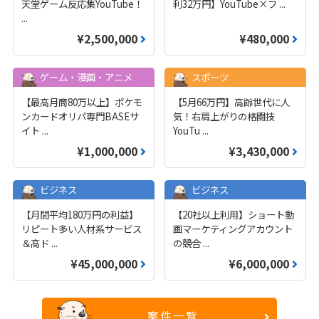
天堂ゲーム反応集YouTube！
利32万円】YouTube×フ
...
...
¥2,500,000
¥480,000
ゲーム・漫画・アニメ
スポーツ
【最高月商80万以上】ポケモ
【5月66万円】高齢世代に人
ンカードオリパ専門BASEサ
気！右肩上がりの格闘技
イト
...
YouTu
...
¥1,000,000
¥3,430,000
ビジネス
ビジネス
【月間平均180万円の利益】
【20社以上利用】ショート動
リピート多い人材系サービス
画マーケティングアカウント
＆高ド
...
の競合
...
¥45,000,000
¥6,000,000
案件一覧