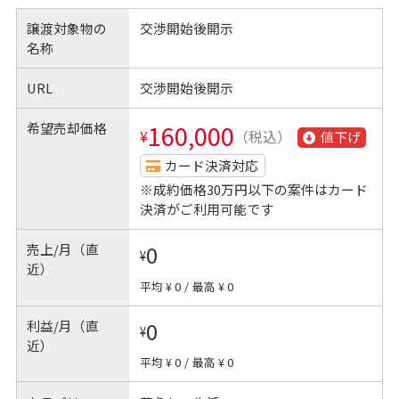
譲渡対象物の
交渉開始後開示
名称
URL
交渉開始後開示
希望売却価格
160,000
¥
（税込）
値下げ
カード決済対応
※成約価格30万円以下の案件はカード
決済がご利用可能です
売上/月（直
0
¥
近）
平均 ¥ 0
/
最高 ¥ 0
利益/月（直
0
¥
近）
平均 ¥ 0
/
最高 ¥ 0