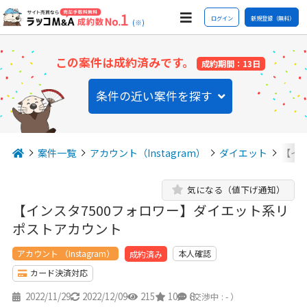
ログイン
新規登録（無料）
(※)
この案件は成約済みです。
成約期間：13日
条件の近い案件を探す
案件一覧
アカウント（Instagram）
ダイエット
【イ
気になる（値下げ通知）
【インスタ7500フォロワー】ダイエット系リ
ポストアカウント
アカウント （Instagram）
本人確認
成約済み
カード決済対応
2022/11/29
2022/12/09
215
10
8
（交渉中 : - ）