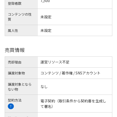
7,500
登録者数
コンテンツの性
未設定
質
未設定
属人性
売買情報
運営リソース不足
売却理由
コンテンツ / 著作権 / SNSアカウント
譲渡対象物
譲渡対象となら
なし
ない物
契約方法
電子契約（取引条件から契約書を生成し
て署名）
?