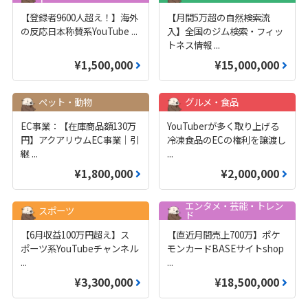
【登録者9600人超え！】海外
【月間5万超の自然検索流
の反応日本称賛系YouTube
...
入】全国のジム検索・フィッ
トネス情報
...
¥1,500,000
¥15,000,000
ペット・動物
グルメ・食品
EC事業：【在庫商品額130万
YouTuberが多く取り上げる
円】アクアリウムEC事業｜引
冷凍食品のECの権利を譲渡し
継
...
...
¥1,800,000
¥2,000,000
エンタメ・芸能・トレン
スポーツ
ド
【6月収益100万円超え】ス
【直近月間売上700万】ポケ
ポーツ系YouTubeチャンネル
モンカードBASEサイトshop
...
...
¥3,300,000
¥18,500,000