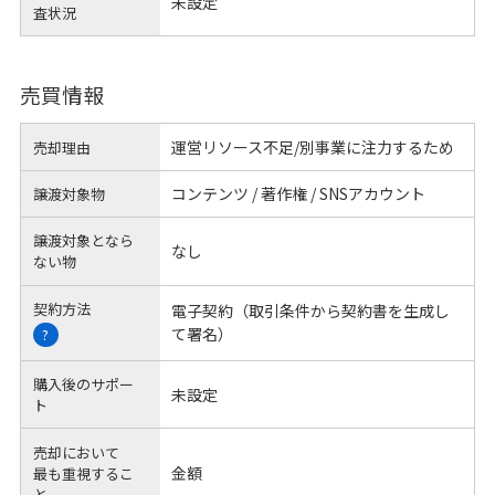
未設定
査状況
売買情報
運営リソース不足/別事業に注力するため
売却理由
コンテンツ / 著作権 / SNSアカウント
譲渡対象物
譲渡対象となら
なし
ない物
契約方法
電子契約（取引条件から契約書を生成し
て署名）
?
購入後のサポー
未設定
ト
売却において
金額
最も重視するこ
と