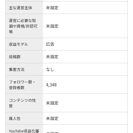
未設定
主な運営主体
運営に必要な知
未設定
識や
資格/許認可
等
広告
収益モデル
未設定
投稿数
なし
集客方法
フォロワー数・
4,348
登録者数
コンテンツの性
未設定
質
未設定
属人性
YouTube収益化審