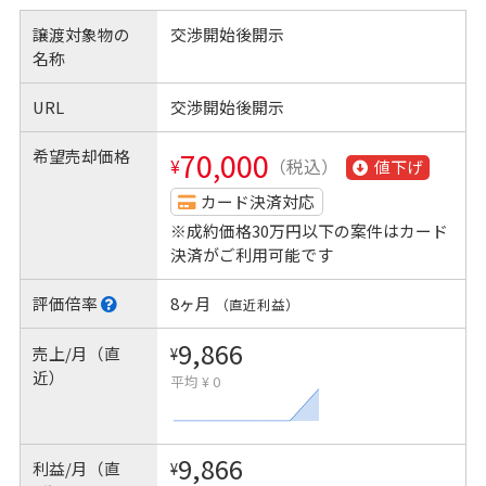
譲渡対象物の
交渉開始後開示
名称
URL
交渉開始後開示
希望売却価格
70,000
¥
（税込）
値下げ
カード決済対応
※成約価格30万円以下の案件はカード
決済がご利用可能です
評価倍率
8ヶ月
（直近利益）
9,866
売上/月（直
¥
近）
平均 ¥ 0
9,866
利益/月（直
¥