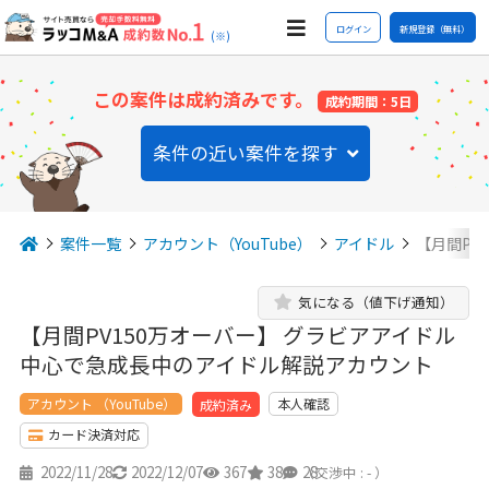
ログイン
新規登録（無料）
(※)
この案件は成約済みです。
成約期間：5日
条件の近い案件を探す
案件一覧
アカウント（YouTube）
アイドル
【月間PV
気になる（値下げ通知）
【月間PV150万オーバー】 グラビアアイドル
中心で急成長中のアイドル解説アカウント
アカウント （YouTube）
本人確認
成約済み
カード決済対応
2022/11/28
2022/12/07
367
38
28
（交渉中 : - ）