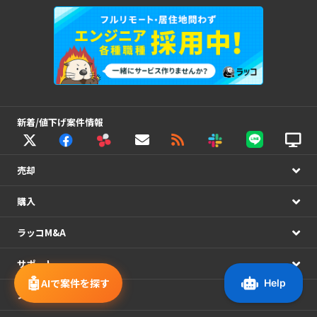
新着/値下げ案件情報
売却
購入
ラッコM&A
サポート
🤖
AIで案件を探す
システム連携