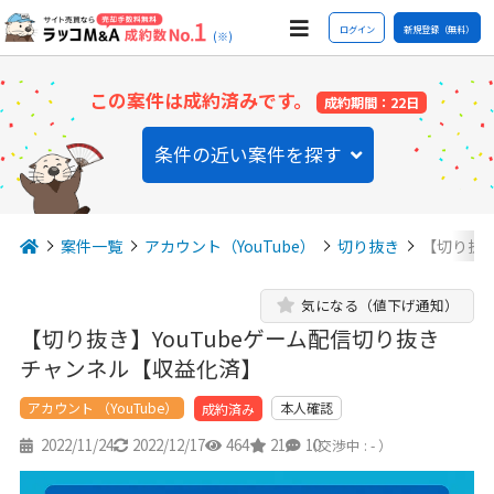
ログイン
新規登録（無料）
(※)
この案件は成約済みです。
成約期間：22日
条件の近い案件を探す
案件一覧
アカウント（YouTube）
切り抜き
【切り抜き
気になる（値下げ通知）
【切り抜き】YouTubeゲーム配信切り抜き
チャンネル【収益化済】
アカウント （YouTube）
本人確認
成約済み
2022/11/24
2022/12/17
464
21
10
（交渉中 : - ）