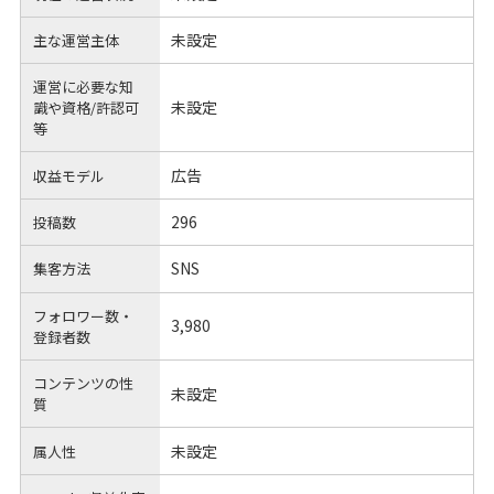
未設定
主な運営主体
運営に必要な知
未設定
識や
資格/許認可
等
広告
収益モデル
296
投稿数
SNS
集客方法
フォロワー数・
3,980
登録者数
コンテンツの性
未設定
質
未設定
属人性