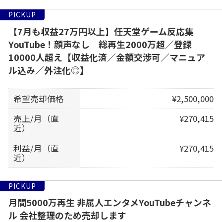
PICKUP
【7月も収益27万円以上】任天堂ゲーム反応集
YouTube！顔声なし 総再生2000万超／登録
10000人超え【収益化済／金額交渉可／マニュア
ル込み／外注化◎】
希望売却価格
¥2,500,000
売上/月（直
¥270,415
近）
利益/月（直
¥270,415
近）
PICKUP
月間5000万再生 非属人エンタメYouTubeチャンネ
ル 会社整理のため売却します