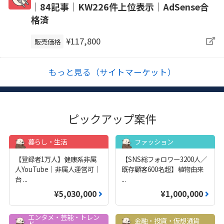
｜84記事｜KW226件上位表示｜AdSense合
格済
¥117,800
販売価格
もっと見る（サイトマーケット）
ピックアップ案件
暮らし・生活
ファッション
【登録者1万人】健康系非属
【SNS総フォロワー3200人／
人YouTube｜非属人運営可｜
既存顧客600名超】植物由来
台
...
...
¥5,030,000
¥1,000,000
エンタメ・芸能・トレン
金融・投資・仮想通貨
ド