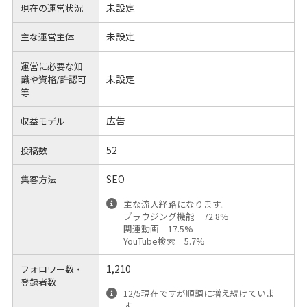
未設定
現在の運営状況
未設定
主な運営主体
運営に必要な知
未設定
識や
資格/許認可
等
広告
収益モデル
52
投稿数
SEO
集客方法
主な流入経路になります。
ブラウジング機能 72.8%
関連動画 17.5%
YouTube検索 5.7%
1,210
フォロワー数・
登録者数
12/5現在ですが順調に増え続けていま
す。