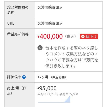
譲渡対象物の
交渉開始後開示
名称
URL
交渉開始後開示
希望売却価格
400,000
¥
（税込）
値下げ
台本を作成する際のネタ探し
やコメント収集方法などのノ
ウハウが不要な方は15万円を
値引き致します。
評価倍率
12ヶ月
（直近利益）
95,000
売上/月（直
¥
近）
平均 ¥ 23,750
/
最高 ¥ 95,000