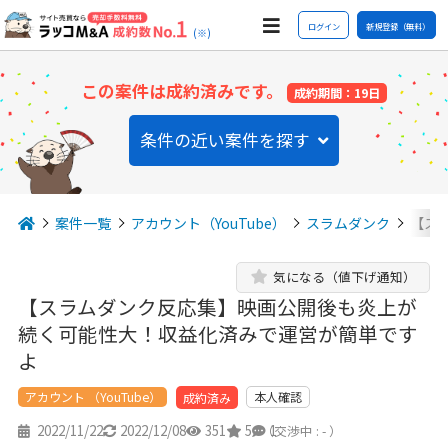
ログイン
新規登録（無料）
(※)
この案件は成約済みです。
成約期間：19日
条件の近い案件を探す
案件一覧
アカウント（YouTube）
スラムダンク
【ス
気になる（値下げ通知）
【スラムダンク反応集】映画公開後も炎上が
続く可能性大！収益化済みで運営が簡単です
よ
アカウント （YouTube）
本人確認
成約済み
2022/11/22
2022/12/08
351
5
1
（交渉中 : - ）