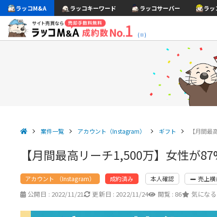
ラッコM&A
ラッコキーワード
ラッコサーバー
ラッ
(※)
案件一覧
アカウント（Instagram）
ギフト
【月間最高
【月間最高リーチ1,500万】女性が8
アカウント （Instagram）
本人確認
売上横
成約済み
公開日 :
2022/11/21
更新日 :
2022/11/24
閲覧 :
86
気になる 