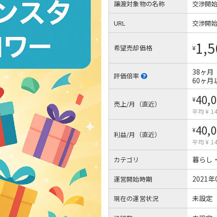
譲渡対象物の名称
交渉開
URL
交渉開
1,5
希望売却価格
¥
38ヶ月
評価倍率
60ヶ月
40,
¥
売上/月（直近）
平均 ¥ 14
40,
¥
利益/月（直近）
平均 ¥ 14
暮らし
カテゴリ
2021年
運営開始時期
未設定
現在の運営状況