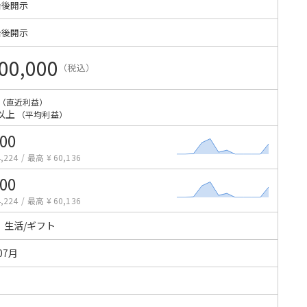
始後開示
始後開示
00,000
（税込）
（直近利益）
以上
（平均利益）
000
,224
/
最高 ¥ 60,136
000
,224
/
最高 ¥ 60,136
・生活/ギフト
07月