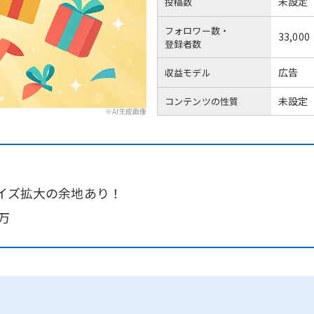
未設定
投稿数
フォロワー数・
33,000
登録者数
広告
収益モデル
未設定
コンテンツの性質
※AI生成画像
！
タイズ拡大の余地あり！
万