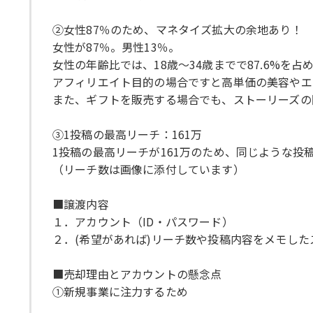
②女性87％のため、マネタイズ拡大の余地あり！
女性が87％。男性13％。
女性の年齢比では、18歳〜34歳までで87.6%を占
アフィリエイト目的の場合ですと高単価の美容やエ
また、ギフトを販売する場合でも、ストーリーズの
③1投稿の最高リーチ：161万
1投稿の最高リーチが161万のため、同じような投
（リーチ数は画像に添付しています）
■譲渡内容
１．アカウント（ID・パスワード）
２．(希望があれば)リーチ数や投稿内容をメモした
■売却理由とアカウントの懸念点
①新規事業に注力するため