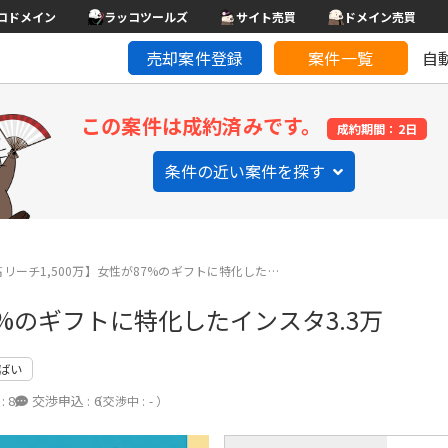
コドメイン
ラッコツールズ
サイト売買
ドメイン売買
売却案件登録
案件一覧
自
この案件は成約済みです。
成約期間：2日
条件の近い案件を探す
リーチ1,500万】女性が87%のギフトに特化した…
7%のギフトに特化したインスタ3.3万
ばい
:
8
交渉申込 :
6
（交渉中 : - ）