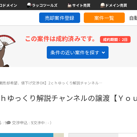
コドメイン
ラッコツールズ
サイト売買
ドメイン売買
売却案件登録
案件一覧
自
この案件は成約済みです。
成約期間：2日
条件の近い案件を探す
期売却希望、値下げ交渉OK】2ｃｈゆっくり解説チャンネル…
ｃｈゆっくり解説チャンネルの譲渡【Ｙｏ
 :
9
交渉申込 :
5
（交渉中 : - ）