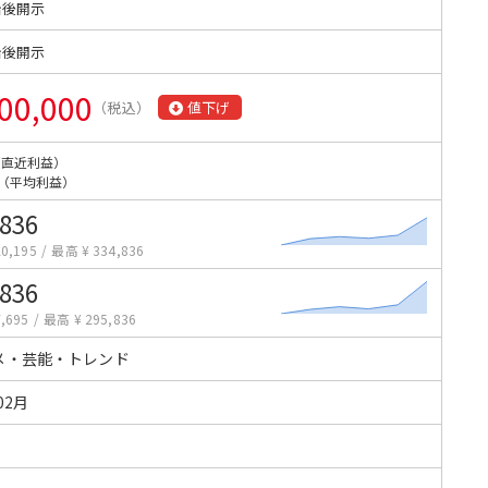
始後開示
始後開示
00,000
（税込）
値下げ
（直近利益）
（平均利益）
,836
0,195
/
最高 ¥ 334,836
,836
,695
/
最高 ¥ 295,836
メ・芸能・トレンド
02月