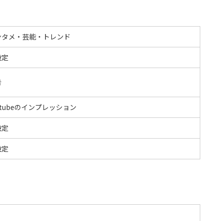
ンタメ・芸能・トレンド
設定
告
utubeのインプレッション
設定
設定