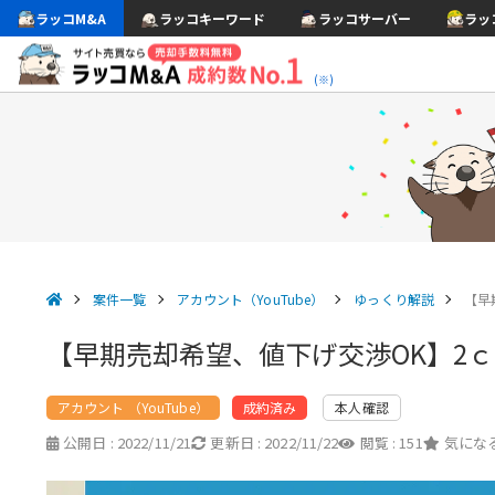
ラッコM&A
ラッコキーワード
ラッコサーバー
ラッ
(※)
案件一覧
アカウント（YouTube）
ゆっくり解説
【早
【早期売却希望、値下げ交渉OK】2
アカウント （YouTube）
本人確認
成約済み
公開日 :
2022/11/21
更新日 :
2022/11/22
閲覧 :
151
気になる