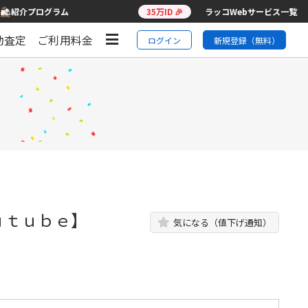
紹介プログラム
35万ID 🎉
ラッコWebサービス一覧
動査定
ご利用料金
ログイン
新規登録（無料）
ｕｔｕｂｅ】
気になる（値下げ通知）