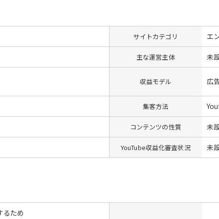
エ
サイトカテゴリ
未
主な運営主体
広
収益モデル
Yo
集客方法
未
コンテンツの性質
未
YouTube収益化審査状況
するため