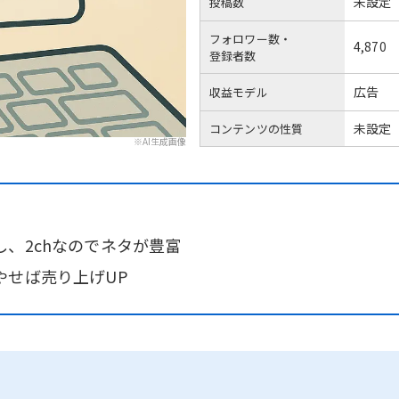
未設定
投稿数
フォロワー数・
4,870
登録者数
広告
収益モデル
未設定
コンテンツの性質
※AI生成画像
、2chなのでネタが豊富
やせば売り上げUP