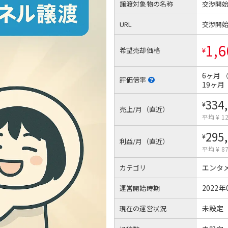
譲渡対象物の名称
交渉開
URL
交渉開
1,6
希望売却価格
¥
6ヶ月
評価倍率
19ヶ月
334
¥
売上/月（直近）
平均 ¥ 12
295
¥
利益/月（直近）
平均 ¥ 87
エンタ
カテゴリ
2022年
運営開始時期
未設定
現在の運営状況