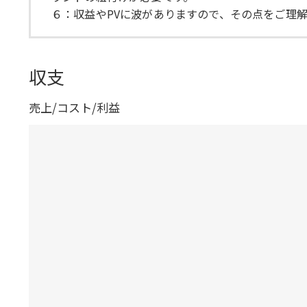
６：収益やPVに波がありますので、その点をご理
収支
売上/コスト/利益