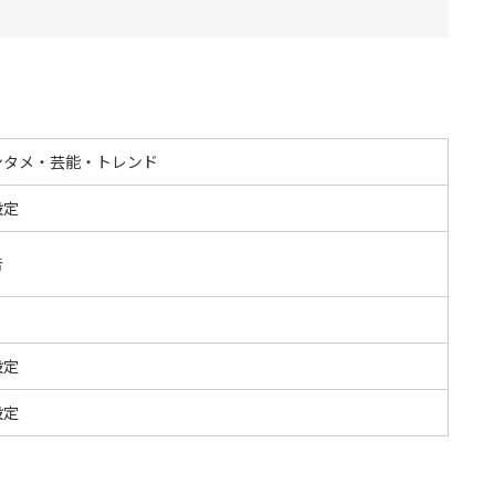
ンタメ・芸能・トレンド
設定
告
S
設定
設定