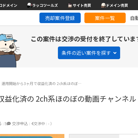
コドメイン
ラッコツールズ
サイト売買
ドメイン売買
売却案件登録
案件一覧
自
この案件は交渉の受付を終了していま
条件の近い案件を探す
運用開始から3ヶ月で収益化済の 2ch系ほのぼ…
益化済の 2ch系ほのぼの動画チャンネル
 :
5
交渉申込 :
4
（交渉中 : - ）