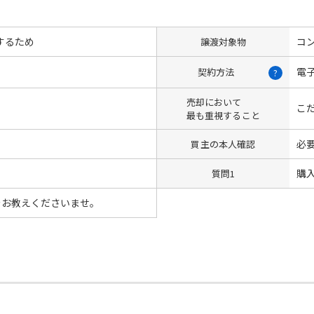
するため
コン
譲渡対象物
電
契約方法
?
売却において
こ
最も重視すること
必
買主の本人確認
購
質問1
験をお教えくださいませ。