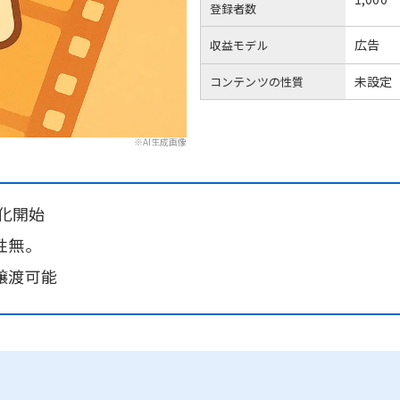
登録者数
広告
収益モデル
未設定
コンテンツの性質
※AI生成画像
益化開始
性無。
譲渡可能