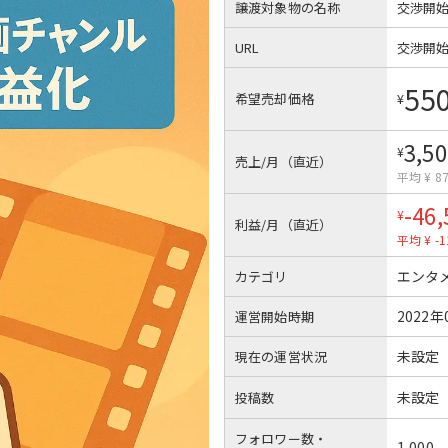
譲渡対象物の名称
交渉開
URL
交渉開
55
希望売却価格
¥
3,50
¥
売上/月（直近）
平均 ¥ 8
-46,
¥
利益/月（直近）
平均 ¥ -1
エンタ
カテゴリ
2022年
運営開始時期
未設定
現在の運営状況
未設定
投稿数
フォロワー数・
1,000