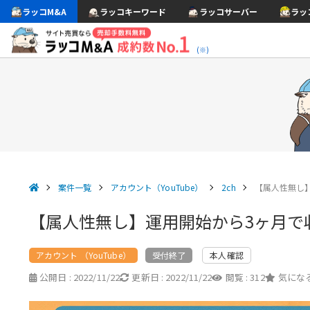
ラッコM&A
ラッコキーワード
ラッコサーバー
ラッ
(※)
案件一覧
アカウント（YouTube）
2ch
【属人性無し】
【属人性無し】運用開始から3ヶ月で収
アカウント （YouTube）
本人確認
受付終了
公開日 :
2022/11/22
更新日 :
2022/11/22
閲覧 :
312
気になる