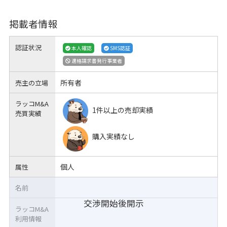
掲載者情報
認証状況
本人確認
SMS認証
適格請求書発行事業者
所有者
売主の立場
ラッコM&A
1件以上の売却実績
売買実績
購入実績なし
個人
属性
名前
交渉開始後開示
ラッコM&A
利用情報