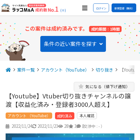
ログイン
新規登録（無料）
(※)
この案件は成約済みです。
成約期間：1時間
条件の近い案件を探す
案件一覧
アカウント（YouTube）
切り抜き
【Yout
気になる（値下げ通知）
【Youtube】Vtuber切り抜きチャンネルの譲
渡【収益化済み・登録者3000人超え】
アカウント （YouTube）
本人確認
成約済み
2022/11/24
2022/11/23
28
3
3
（交渉中 : - ）