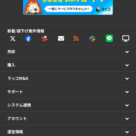
新着/値下げ案件情報
売却
購入
ラッコM&A
サポート
システム連携
アカウント
運営情報