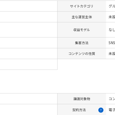
グ
サイトカテゴリ
未
主な運営主体
な
収益モデル
SN
集客方法
未
コンテンツの性質
コン
譲渡対象物
電
契約方法
?