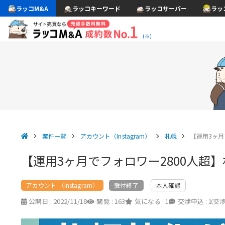
ラッコM&A
ラッコキーワード
ラッコサーバー
ラッ
(※)
案件一覧
アカウント（Instagram）
札幌
【運用3ヶ月
【運用3ヶ月でフォロワー2800人超
アカウント （Instagram）
本人確認
受付終了
公開日 :
2022/11/18
閲覧 :
163
気になる :
1
交渉申込 :
1
（交渉中