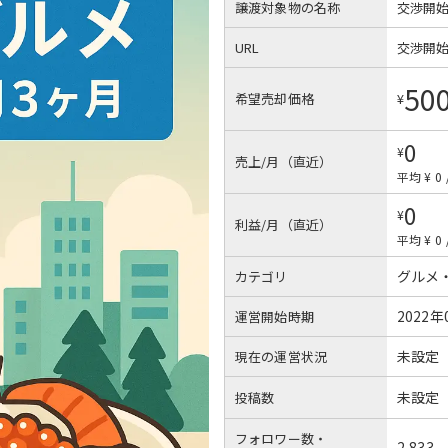
譲渡対象物の名称
交渉開
URL
交渉開
50
希望売却価格
¥
0
¥
売上/月（直近）
平均 ¥ 0
0
¥
利益/月（直近）
平均 ¥ 0
グルメ
カテゴリ
2022年
運営開始時期
未設定
現在の運営状況
未設定
投稿数
フォロワー数・
2,833