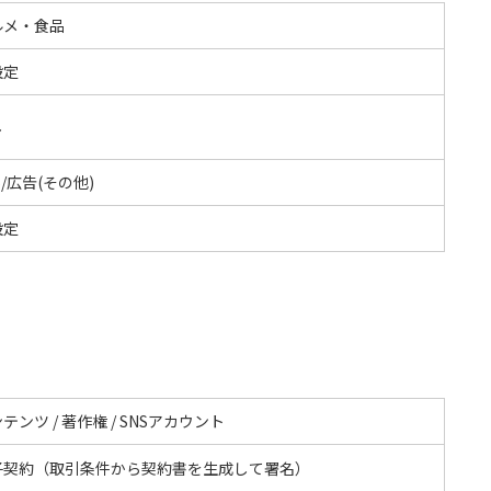
ルメ・食品
設定
し
S/広告(その他)
設定
テンツ / 著作権 / SNSアカウント
子契約（取引条件から契約書を生成して署名）