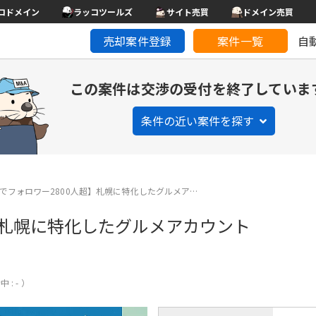
コドメイン
ラッコツールズ
サイト売買
ドメイン売買
売却案件登録
案件一覧
自
この案件は交渉の受付を終了していま
条件の近い案件を探す
でフォロワー2800人超】札幌に特化したグルメア…
】札幌に特化したグルメアカウント
 : - ）