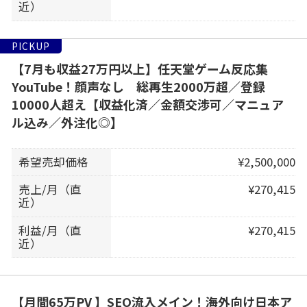
近）
PICKUP
【7月も収益27万円以上】任天堂ゲーム反応集
YouTube！顔声なし 総再生2000万超／登録
10000人超え【収益化済／金額交渉可／マニュア
ル込み／外注化◎】
希望売却価格
¥2,500,000
売上/月（直
¥270,415
近）
利益/月（直
¥270,415
近）
【月間65万PV 】SEO流入メイン！海外向け日本ア