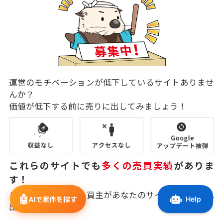
運営のモチベーションが低下しているサイトありませ
んか？
価値が低下する前に売りに出してみましょう！
これらのサイトでも
多くの売買実績
がありま
す！
ラッコM&Aの幅広い買主があなたのサイトに価値を見
🤖
AIで案件を探す
出してくれます。