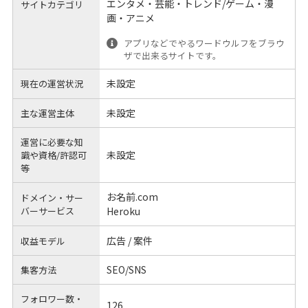
エンタメ・芸能・トレンド/ゲーム・漫
サイトカテゴリ
画・アニメ
アプリなどでやるワードウルフをブラウ
ザで出来るサイトです。
未設定
現在の運営状況
未設定
主な運営主体
運営に必要な知
未設定
識や
資格/許認可
等
お名前.com
ドメイン・サー
バーサービス
Heroku
広告 / 案件
収益モデル
SEO/SNS
集客方法
フォロワー数・
126