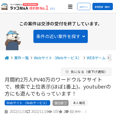
ログイン
新規登録（無料）
(※)
この案件は交渉の受付を終了しています。
条件の近い案件を探す
案件一覧
Webサイト（Webサービス）
WEBゲーム
月
気になる（値下げ通知）
月間約2万人PV40万のワードウルフサイト
で、検索で上位表示(ほぼ1番上)。youtuberの
方にも遊んでもらっています！
Webサイト （Webサービス）
本人確認
受付終了
2022/11/18
2022/11/18
103
2
1
（交渉中 : - ）