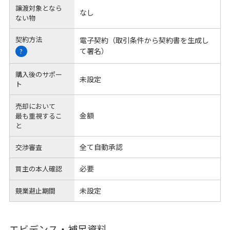
譲渡対象となら
なし
ない物
契約方法
電子契約（取引条件から契約書を生成し
て署名）
?
購入後のサポー
未設定
ト
売却において
金額
最も重視するこ
と
全て自動承認
交渉審査
必要
買主の本人確認
未設定
競業避止期間
エビデンス・補足資料