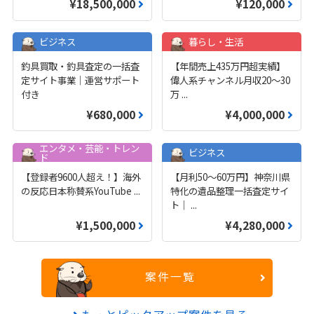
¥18,500,000
¥120,000
ビジネス
暮らし・生活
釣具買取・釣具査定の一括査
【年間売上435万円超実績】
定サイト事業｜運営サポート
偉人系チャンネル月収20～30
付き
万
...
¥680,000
¥4,000,000
エンタメ・芸能・トレン
ビジネス
ド
【登録者9600人超え！】海外
【月利50〜60万円】神奈川県
の反応日本称賛系YouTube
...
特化の遺品整理一括査定サイ
ト｜
...
¥1,500,000
¥4,280,000
案件一覧