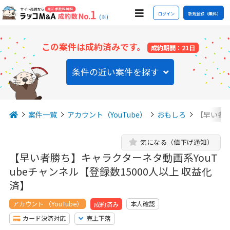
ログイン
新規登録（無料）
(※)
この案件は成約済みです。
成約期間：21日
条件の近い案件を探す
案件一覧
アカウント（YouTube）
おもしろ
【早い者勝
気になる（値下げ通知）
【早い者勝ち】キャラクターネタ動画系YouT
ubeチャンネル【登録数15000人以上 収益化
済】
アカウント （YouTube）
本人確認
成約済み
カード決済対応
売上下落