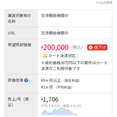
※AI生成画像
譲渡対象物の
交渉開始後開示
名称
URL
交渉開始後開示
希望売却価格
200,000
¥
（税込）
値下げ
カード決済対応
※成約価格30万円以下の案件はカード
決済がご利用可能です
評価倍率
60ヶ月以上
（直近利益）
41ヶ月
（平均利益）
1,706
売上/月（直
¥
近）
平均 ¥ 4,939
/
最高 ¥ 9,291