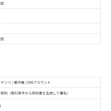
設定
し
S
設定
テンツ / 著作権 / SNSアカウント
子契約（取引条件から契約書を生成して署名）
額