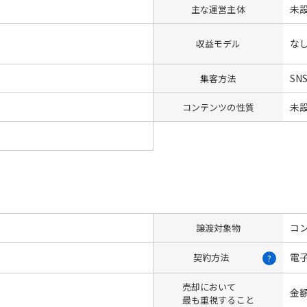
未
主な運営主体
な
収益モデル
SN
集客方法
未
コンテンツの性質
コン
譲渡対象物
電
契約方法
?
売却において
金
最も重視すること