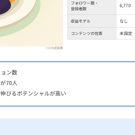
フォロワー数・
6,770
登録者数
なし
収益モデル
未設定
コンテンツの性質
※AI生成画像
ション数
が70人
と伸びるポテンシャルが高い