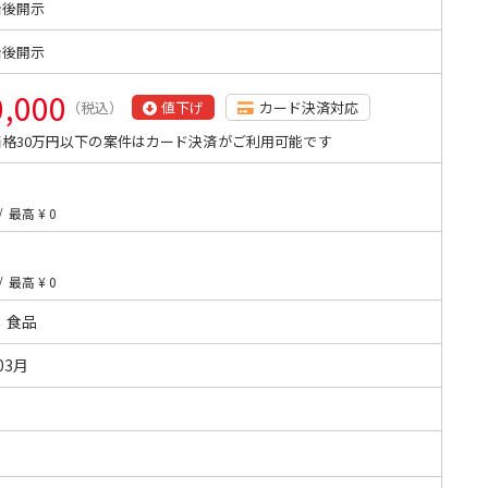
始後開示
始後開示
0,000
（税込）
値下げ
カード決済対応
格30万円以下の案件はカード決済がご利用可能です
/
最高 ¥ 0
/
最高 ¥ 0
・食品
03月