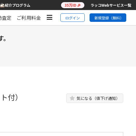
紹介プログラム
35万ID 🎉
ラッコWebサービス一覧
動査定
ご利用料金
ログイン
新規登録（無料）
す。
ート付）
気になる（値下げ通知）