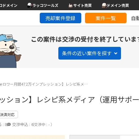
コドメイン
ラッコツールズ
サイト売買
ドメイン売買
売却案件登録
案件一覧
自
この案件は交渉の受付を終了していま
条件の近い案件を探す
フォロワー月間472万インプレッション】レシピ系メ…
プレッション】レシピ系メディア（運用サポ
決済対応
 :
8
交渉申込 :
6
（交渉中 : - ）