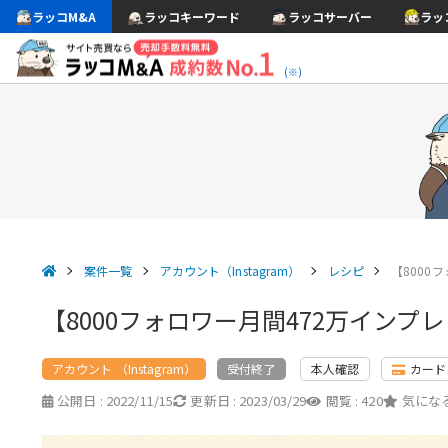
ラッコM&A
ラッコキーワード
ラッコサーバー
ラッ
(※)
案件一覧
アカウント（Instagram）
レシピ
【8000
【8000フォロワー月間472万イン
アカウント （Instagram）
本人確認
カード
受付終了
公開日 :
2022/11/15
更新日 :
2023/03/29
閲覧 :
420
気になる