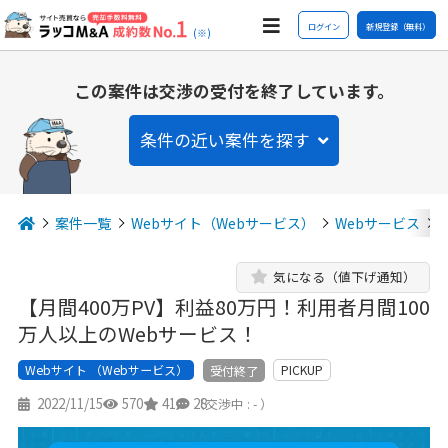
ログイン
新規登録（無料）
(※)
この案件は交渉の受付を終了しています。
条件の近い案件を探す
案件一覧
Webサイト（Webサービス）
Webサービス
気になる（値下げ通知）
【月間400万PV】利益80万円！利用者月間100
万人以上のWebサービス！
Webサイト （Webサービス）
PICKUP
受付終了
2022/11/15
570
41
28
（交渉中 : - ）