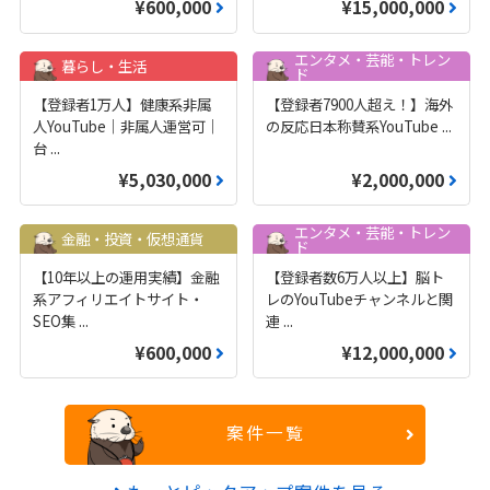
¥600,000
¥15,000,000
エンタメ・芸能・トレン
暮らし・生活
ド
【登録者1万人】健康系非属
【登録者7900人超え！】海外
人YouTube｜非属人運営可｜
の反応日本称賛系YouTube
...
台
...
¥5,030,000
¥2,000,000
エンタメ・芸能・トレン
金融・投資・仮想通貨
ド
【10年以上の運用実績】金融
【登録者数6万人以上】脳ト
系アフィリエイトサイト・
レのYouTubeチャンネルと関
SEO集
...
連
...
¥600,000
¥12,000,000
案件一覧