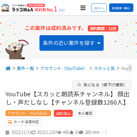
ログイン
新規登録（無料）
(※)
この案件は成約済みです。
成約期間：22日
条件の近い案件を探す
案件一覧
アカウント（YouTube）
スカッと系
YouT
気になる（値下げ通知）
YouTube【スカッと朗読系チャンネル】 顔出
し・声だしなし【チャンネル登録数1260人】
アカウント （YouTube）
本人確認
成約済み
カード決済対応
2022/11/14
2022/12/07
445
30
27
（交渉中 : - ）