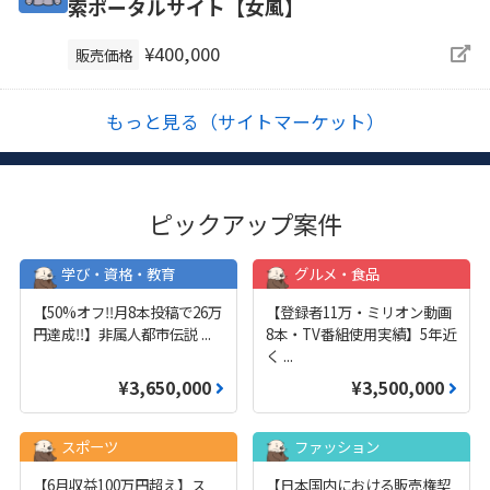
索ポータルサイト【女風】
¥400,000
販売価格
もっと見る（サイトマーケット）
ピックアップ案件
学び・資格・教育
グルメ・食品
【50%オフ‼️月8本投稿で26万
【登録者11万・ミリオン動画
円達成‼️】非属人都市伝説
...
8本・TV番組使用実績】5年近
く
...
¥3,650,000
¥3,500,000
スポーツ
ファッション
【6月収益100万円超え】ス
【日本国内における販売権契