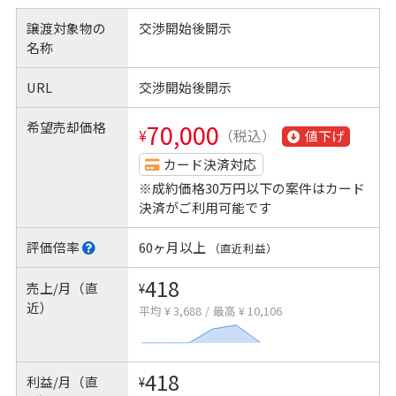
譲渡対象物の
交渉開始後開示
名称
URL
交渉開始後開示
希望売却価格
70,000
¥
（税込）
値下げ
カード決済対応
※成約価格30万円以下の案件はカード
決済がご利用可能です
評価倍率
60ヶ月以上
（直近利益）
418
売上/月（直
¥
近）
平均 ¥ 3,688
/
最高 ¥ 10,106
418
利益/月（直
¥