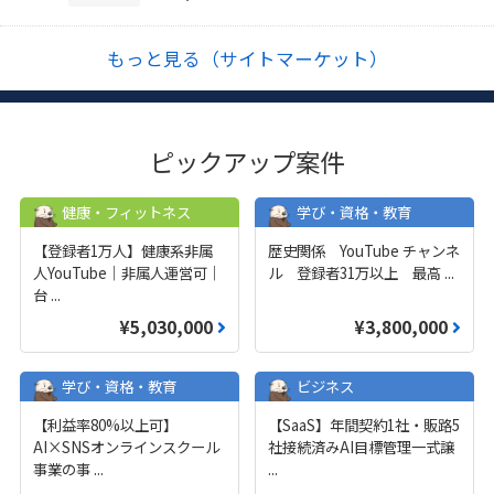
もっと見る（サイトマーケット）
ピックアップ案件
健康・フィットネス
学び・資格・教育
【登録者1万人】健康系非属
歴史関係 YouTube チャンネ
人YouTube｜非属人運営可｜
ル 登録者31万以上 最高
...
台
...
¥5,030,000
¥3,800,000
学び・資格・教育
ビジネス
【利益率80%以上可】
【SaaS】年間契約1社・販路5
AI×SNSオンラインスクール
社接続済みAI目標管理一式譲
事業の事
...
...