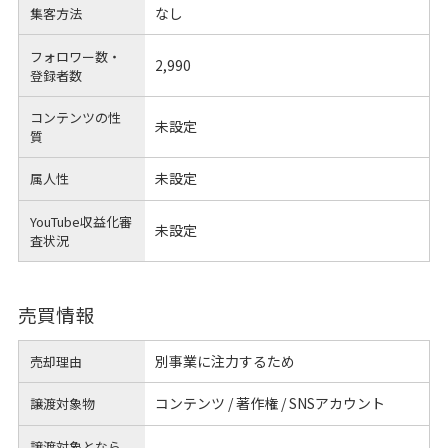
なし
集客方法
フォロワー数・
2,990
登録者数
コンテンツの性
未設定
質
未設定
属人性
YouTube収益化審
未設定
査状況
売買情報
別事業に注力するため
売却理由
コンテンツ / 著作権 / SNSアカウント
譲渡対象物
譲渡対象となら