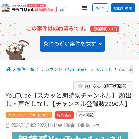
ログイン
新規登録（無料）
(※)
この案件は成約済みです。
成約期間：3日
条件の近い案件を探す
案件一覧
アカウント（YouTube）
スカッと
YouTu
気になる（値下げ通知）
YouTube【スカッと朗読系チャンネル】 顔出
し・声だしなし【チャンネル登録数2990人】
アカウント （YouTube）
本人確認
成約済み
2022/11/14
2022/11/14
136
10
8
（交渉中 : - ）