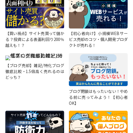
【買い視点】サイト売買って儲か
【初心者向け】小規模WEBサー
る？投資による表面利回り200％
ビス売却のコツ・個人開発プロダ
越えも！？
クトが売れる！
【ブログ売却】雑記/特化ブログ
徹底比較・1.5倍高く売れるのは
どっち？
ブログ閉鎖はもったいない！やめ
る前に売ってみよう！【初心者
OK】