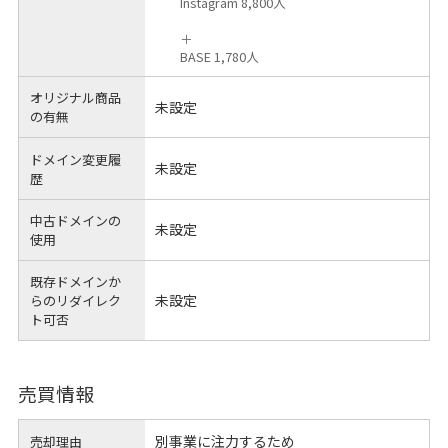
Instagram 8,800人
＋
BASE 1,780人
オリジナル商品
未設定
の有無
ドメイン変更履
未設定
歴
中古ドメインの
未設定
使用
既存ドメインか
未設定
らのリダイレク
ト可否
売買情報
別事業に注力するため
売却理由