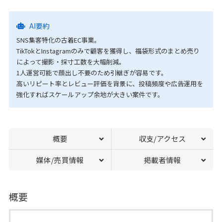
AI要約
SNS集客特化の古着EC事業。
TikTokとInstagramのみで顧客を獲得し、福袋形式のまとめ売り
によって撮影・採寸工数を大幅削減。
1人運営可能で顔出し不要のため引継ぎが容易です。
高いリピート率とレビュー評価を背景に、投稿頻度や広告運用を
強化すればスケールアップ余地が大きい案件です。
概要
収支/アクセス
媒体/売買情報
掲載者情報
概要