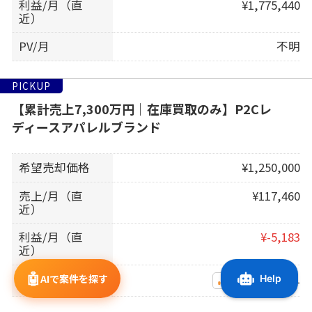
利益/月（直
¥1,775,440
近）
PV/月
不明
PICKUP
【累計売上7,300万円｜在庫買取のみ】P2Cレ
ディースアパレルブランド
希望売却価格
¥1,250,000
売上/月（直
¥117,460
近）
利益/月（直
¥-5,183
近）
🤖
PV/月（直近）
4,171
AIで案件を探す
GA連携