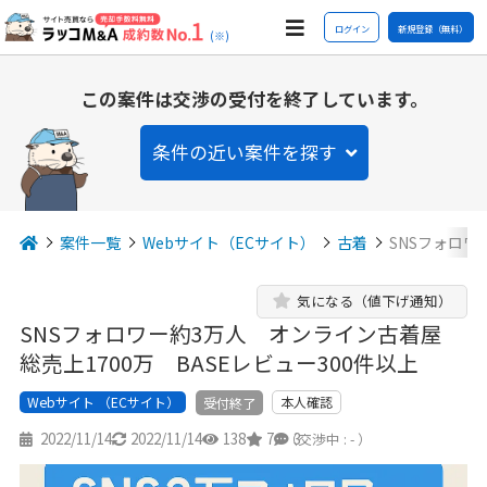
ログイン
新規登録（無料）
(※)
この案件は交渉の受付を終了しています。
条件の近い案件を探す
案件一覧
Webサイト（ECサイト）
古着
SNSフォロワ
気になる（値下げ通知）
SNSフォロワー約3万人 オンライン古着屋
総売上1700万 BASEレビュー300件以上
Webサイト （ECサイト）
本人確認
受付終了
2022/11/14
2022/11/14
138
7
3
（交渉中 : - ）