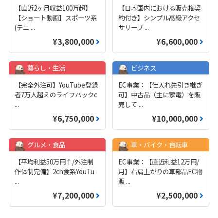
【直近2ヶ月収益100万超】
【日本国内における販売権契
【ショート動画】スポーツ系
約付き】シンプル高級アクセ
(テニ
...
サリーブ
...
¥3,800,000
¥6,600,000
暮らし・生活
ビジネス
【完全外注可】YouTube登録
EC事業：【仕入れ先引き継ぎ
者7万人超えのライフハックc
可】中古品（主に家電）を販
...
売して
...
¥6,750,000
¥10,000,000
グルメ・食品
車・バイク・自転車
【平均利益50万円↑/外注制
EC事業：【直近利益12万円/
作体制完備】2ch食系YouTu
月】右肩上がりの車部品EC物
...
販
...
¥7,200,000
¥2,500,000