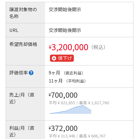
譲渡対象物の
交渉開始後開示
名称
URL
交渉開始後開示
希望売却価格
3,200,000
¥
（税込）
値下げ
評価倍率
9ヶ月
（直近利益）
11ヶ月
（平均利益）
700,000
売上/月（直
¥
近）
平均 ¥ 821,855
/
最高 ¥ 1,827,760
372,000
利益/月（直
¥
近）
平均 ¥ 313,448
/
最高 ¥ 606,767