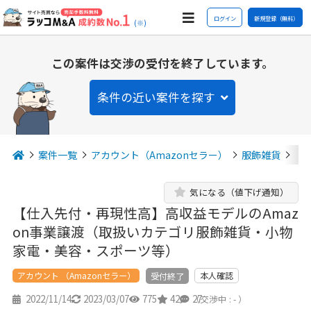
ログイン
新規登録（無料）
(※)
この案件は交渉の受付を終了しています。
条件の近い案件を探す
案件一覧
アカウント（Amazonセラー）
服飾雑貨
【
気になる（値下げ通知）
【仕入先付・再現性高】高収益モデルのAmaz
on事業譲渡（取扱いカテゴリ服飾雑貨・小物
家電・美容・スポーツ等）
アカウント （Amazonセラー）
本人確認
受付終了
2022/11/14
2023/03/07
775
42
27
（交渉中 : - ）