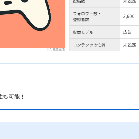
未設定
投稿数
フォロワー数・
3,600
登録者数
広告
収益モデル
未設定
コンテンツの性質
※AI生成画像
注も可能！