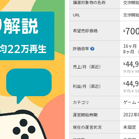
譲渡対象物の名称
交渉開
URL
交渉開
70
希望売却価格
¥
16ヶ月
評価倍率
8ヶ月
44,
¥
売上/月（直近）
平均 ¥ 99
44,
¥
利益/月（直近）
平均 ¥ 93
ゲーム
カテゴリ
2022年
運営開始時期
未設定
現在の運営状況