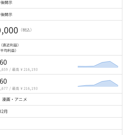
始後開示
始後開示
0,000
（税込）
（直近利益）
（平均利益）
960
,659
/
最高 ¥ 216,193
960
,677
/
最高 ¥ 216,193
・漫画・アニメ
02月