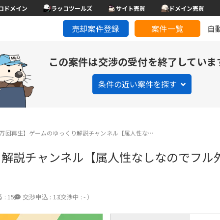
コドメイン
ラッコツールズ
サイト売買
ドメイン売買
売却案件登録
案件一覧
自
この案件は交渉の受付を終了していま
条件の近い案件を探す
2万回再生】ゲームのゆっくり解説チャンネル【属人性な…
り解説チャンネル【属人性なしなのでフル
 :
15
交渉申込 :
13
（交渉中 : - ）