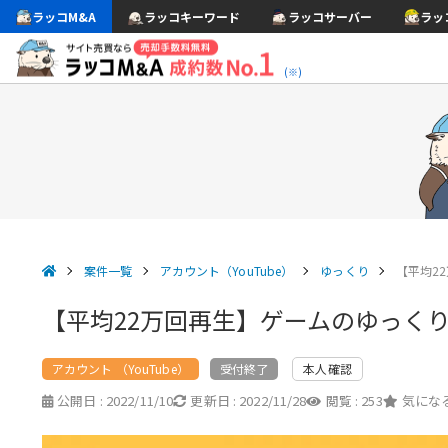
ラッコM&A
ラッコキーワード
ラッコサーバー
ラッ
(※)
案件一覧
アカウント（YouTube）
ゆっくり
【平均2
【平均22万回再生】ゲームのゆっく
アカウント （YouTube）
本人確認
受付終了
公開日 :
2022/11/10
更新日 :
2022/11/28
閲覧 :
253
気になる