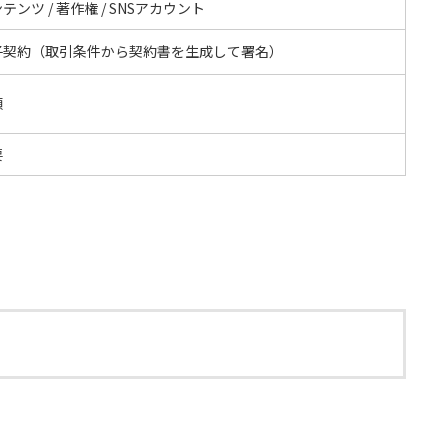
テンツ / 著作権 / SNSアカウント
子契約（取引条件から契約書を生成して署名）
額
要