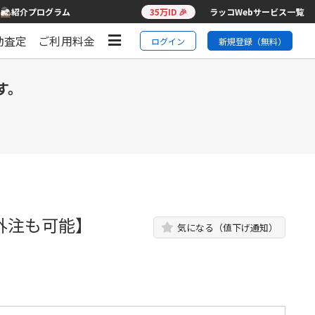
紹介プログラム
35万ID 🎉
ラッコWebサービス一覧
動査定
ご利用料金
ログイン
新規登録（無料）
す。
外注も可能】
気になる（値下げ通知）