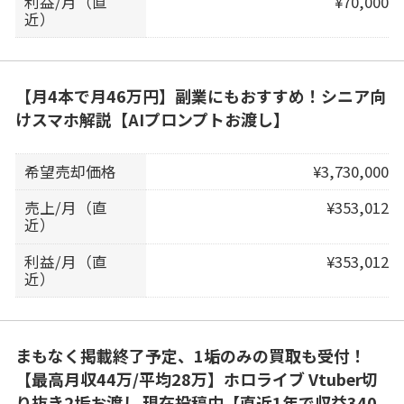
利益/月（直
¥70,000
近）
【月4本で月46万円】副業にもおすすめ！シニア向
けスマホ解説【AIプロンプトお渡し】
希望売却価格
¥3,730,000
売上/月（直
¥353,012
近）
利益/月（直
¥353,012
近）
まもなく掲載終了予定、1垢のみの買取も受付！
【最高月収44万/平均28万】ホロライブ Vtuber切
り抜き2垢お渡し 現在投稿中【直近1年で収益340