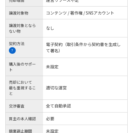
運営リソース不足
売却理由
コンテンツ / 著作権 / SNSアカウント
譲渡対象物
譲渡対象となら
なし
ない物
契約方法
電子契約（取引条件から契約書を生成し
て署名）
?
購入後のサポー
未設定
ト
売却において
適切な運営
最も重視するこ
と
全て自動承認
交渉審査
必要
買主の本人確認
未設定
競業避止期間