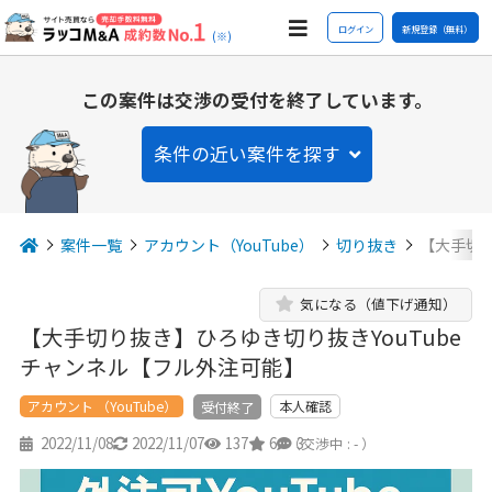
ログイン
新規登録（無料）
(※)
この案件は交渉の受付を終了しています。
条件の近い案件を探す
案件一覧
アカウント（YouTube）
切り抜き
【大手切り
気になる（値下げ通知）
【大手切り抜き】ひろゆき切り抜きYouTube
チャンネル【フル外注可能】
アカウント （YouTube）
本人確認
受付終了
2022/11/08
2022/11/07
137
6
3
（交渉中 : - ）