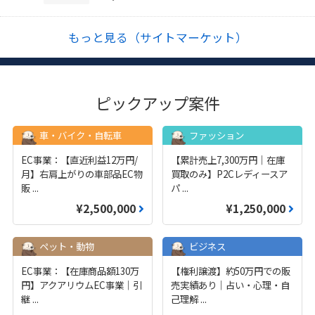
もっと見る（サイトマーケット）
ピックアップ案件
車・バイク・自転車
ファッション
EC事業：【直近利益12万円/
【累計売上7,300万円｜在庫
月】右肩上がりの車部品EC物
買取のみ】P2Cレディースア
販
...
パ
...
¥2,500,000
¥1,250,000
ペット・動物
ビジネス
EC事業：【在庫商品額130万
【権利譲渡】約50万円での販
円】アクアリウムEC事業｜引
売実績あり｜占い・心理・自
継
...
己理解
...