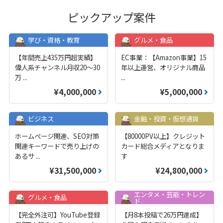
ピックアップ案件
学び・資格・教育
グルメ・食品
【年間売上435万円超実績】
EC事業：【Amazon事業】15
偉人系チャンネル月収20～30
年以上運営、オリジナル商品
万
...
...
¥4,000,000
¥5,000,000
ビジネス
金融・投資・仮想通貨
ホームページ関連、SEO対策
【80000PV以上】クレジット
関連キーワードで売り上げの
カード総合メディアとなりま
あるサ
...
す
¥31,500,000
¥24,800,000
エンタメ・芸能・トレン
グルメ・食品
ド
【完全外注可】YouTube登録
【月8本投稿で26万円達成】