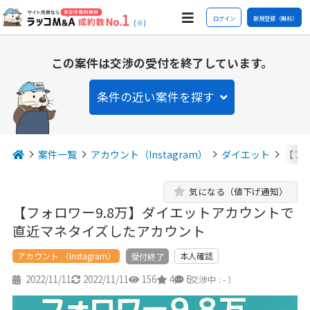
ログイン
新規登録（無料）
(※)
この案件は交渉の受付を終了しています。
条件の近い案件を探す
案件一覧
アカウント（Instagram）
ダイエット
【フ
気になる（値下げ通知）
【フォロワー9.8万】ダイエットアカウントで
直近マネタイズしたアカウント
アカウント （Instagram）
本人確認
受付終了
2022/11/11
2022/11/11
156
4
5
（交渉中 : - ）