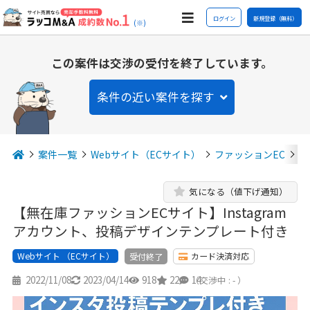
ログイン
新規登録（無料）
(※)
この案件は交渉の受付を終了しています。
条件の近い案件を探す
案件一覧
Webサイト（ECサイト）
ファッションEC
【
気になる（値下げ通知）
【無在庫ファッションECサイト】Instagram
アカウント、投稿デザインテンプレート付き
Webサイト （ECサイト）
カード決済対応
受付終了
2022/11/08
2023/04/14
918
22
14
（交渉中 : - ）