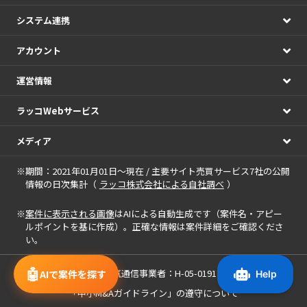
システム連携
アカウント
運営情報
ラッコWebサービス
メディア
※期間：2021年01月01日～現在 / 主要サイト売買サービス7社の公開
情報の日次集計（
ラッコ株式会社による自社調べ
）
※
案件に表示される画像
はAIによる自動生成です（案件名・アピー
ルポイントを基に作成）。正確な情報は案件詳細をご確認くださ
い。
🤖
届出電気通信事業者：H-05-01917
AIで案件を探す
「中小M&Aガイドライン」の遵守について