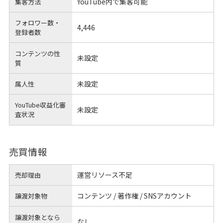
YouTube内で集客可能
集客方法
フォロワー数・
4,446
登録者数
コンテンツの性
未設定
質
未設定
属人性
YouTube収益化審
未設定
査状況
売買情報
運営リソース不足
売却理由
コンテンツ / 著作権 / SNSアカウント
譲渡対象物
譲渡対象となら
なし