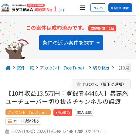
ログイン
新規登録（無料）
(※)
この案件は成約済みです。
成約期間：1日
条件の近い案件を探す
案件一覧
アカウント（YouTube）
切り抜き
【10月収
気になる（値下げ通知）
【10月収益13.5万円：登録者4446人】暴露系
ユーチューバー切り抜きチャンネルの譲渡
アカウント （YouTube）
本人確認
成約済み
カード決済対応
2022/11/04
2022/11/05
134
12
10
（交渉中 : - ）