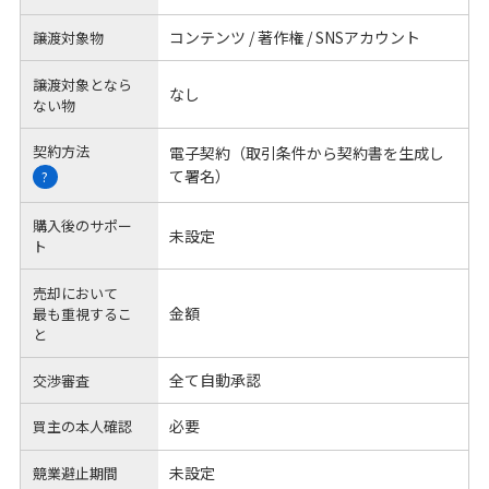
コンテンツ / 著作権 / SNSアカウント
譲渡対象物
譲渡対象となら
なし
ない物
契約方法
電子契約（取引条件から契約書を生成し
て署名）
?
購入後のサポー
未設定
ト
売却において
金額
最も重視するこ
と
全て自動承認
交渉審査
必要
買主の本人確認
未設定
競業避止期間