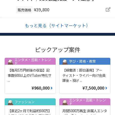
¥39,800
販売価格
もっと見る（サイトマーケット）
ピックアップ案件
エンタメ・芸能・トレン
学び・資格・教育
ド
【毎月5万円前後の収益】記
【稼働済：即日運用】アー
事数600以上のVTuber特化サ
ティスト・ライバー向け会員
...
課金・投げ
...
¥960,000
¥7,500,000
エンタメ・芸能・トレン
ファッション
ド
【直近2ヶ月で利益約500万】
月間5000万再生 非属人エンタ