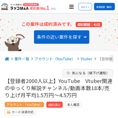
ログイン
新規登録（無料）
(※)
この案件は成約済みです。
成約期間：41日
条件の近い案件を探す
案件一覧
アカウント（YouTube）
Vtuber
【登録者200
気になる（値下げ通知）
【登録者2000人以上】YouTube Vtuber関連
のゆっくり解説チャンネル/動画本数18本/売
り上げ月平均1.5万円～4.5万円
アカウント （YouTube）
本人確認
成約済み
カード決済対応