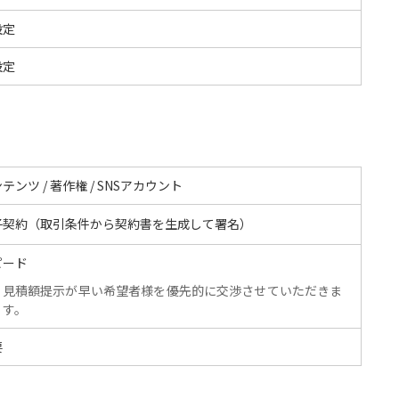
設定
設定
テンツ / 著作権 / SNSアカウント
子契約（取引条件から契約書を生成して署名）
ピード
見積額提示が早い希望者様を優先的に交渉させていただきま
す。
要