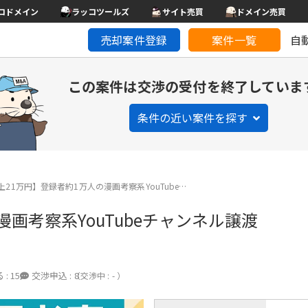
コドメイン
ラッコツールズ
サイト売買
ドメイン売買
売却案件登録
案件一覧
自
この案件は交渉の受付を終了していま
条件の近い案件を探す
21万円】登録者約1万人の漫画考察系YouTube…
画考察系YouTubeチャンネル譲渡
 :
15
交渉申込 :
8
（交渉中 : - ）