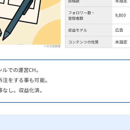
未設定
投稿数
フォロワー数・
9,800
登録者数
広告
収益モデル
未設定
コンテンツの性質
※AI生成画像
ンルでの運営CH。
外注をする事も可能。
等なし。収益化済。