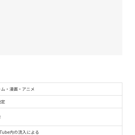
ーム・漫画・アニメ
設定
告
uTube内の流入による