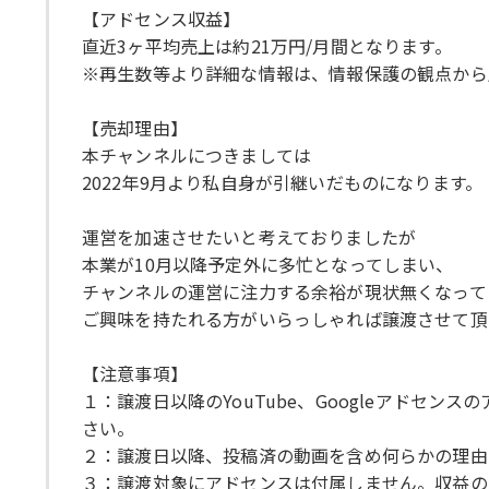
【アドセンス収益】
直近3ヶ平均売上は約21万円/月間となります。
※再生数等より詳細な情報は、情報保護の観点から
【売却理由】
本チャンネルにつきましては
2022年9月より私自身が引継いだものになります。
運営を加速させたいと考えておりましたが
本業が10月以降予定外に多忙となってしまい、
チャンネルの運営に注力する余裕が現状無くなって
ご興味を持たれる方がいらっしゃれば譲渡させて頂
【注意事項】
１：譲渡日以降のYouTube、Googleアド
さい。
２：譲渡日以降、投稿済の動画を含め何らかの理由に
３：譲渡対象にアドセンスは付属しません。収益の