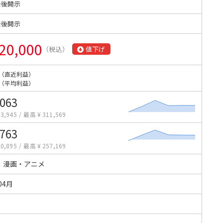
始後開示
始後開示
20,000
（税込）
値下げ
（直近利益）
（平均利益）
,063
3,945
/
最高 ¥ 311,569
,763
0,895
/
最高 ¥ 257,169
・漫画・アニメ
04月