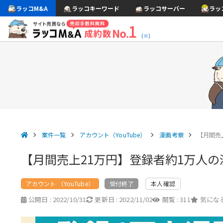
ラッコM&A
ラッコキーワード
ラッコサーバー
ラッ
(※)
案件一覧
アカウント（YouTube）
漫画考察
【月間売上
【月間売上21万円】登録者約1万人の漫
アカウント （YouTube）
本人確認
受付終了
公開日 :
2022/10/31
更新日 :
2022/11/02
閲覧 :
311
気になる