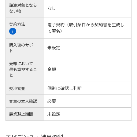
譲渡対象となら
なし
ない物
契約方法
電子契約（取引条件から契約書を生成し
て署名）
?
購入後のサポー
未設定
ト
売却において
金額
最も重視するこ
と
個別に確認し判断
交渉審査
必要
買主の本人確認
未設定
競業避止期間
エビデンス・補足資料