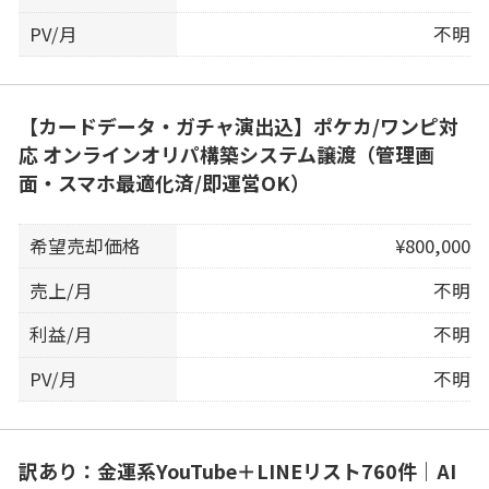
PV/月
不明
【カードデータ・ガチャ演出込】ポケカ/ワンピ対
応 オンラインオリパ構築システム譲渡（管理画
面・スマホ最適化済/即運営OK）
希望売却価格
¥800,000
売上/月
不明
利益/月
不明
PV/月
不明
訳あり：金運系YouTube＋LINEリスト760件｜AI