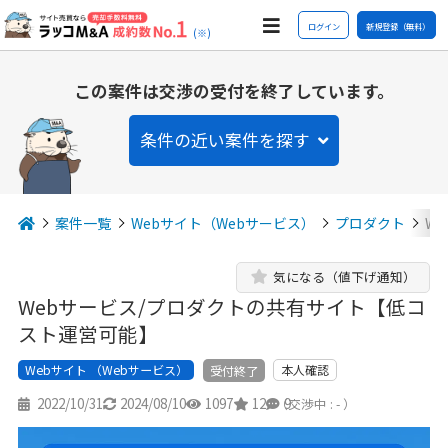
ログイン
新規登録（無料）
(※)
この案件は交渉の受付を終了しています。
条件の近い案件を探す
案件一覧
Webサイト（Webサービス）
プロダクト
W
気になる（値下げ通知）
Webサービス/プロダクトの共有サイト【低コ
スト運営可能】
Webサイト （Webサービス）
本人確認
受付終了
2022/10/31
2024/08/10
1097
12
9
（交渉中 : - ）