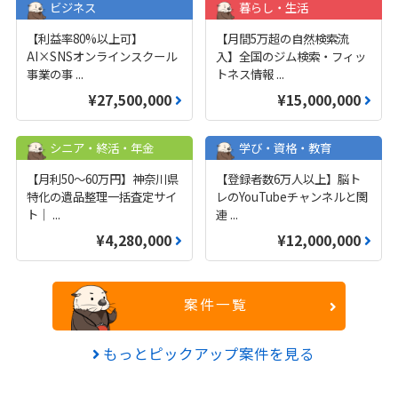
ビジネス
暮らし・生活
【利益率80%以上可】
【月間5万超の自然検索流
AI×SNSオンラインスクール
入】全国のジム検索・フィッ
事業の事
...
トネス情報
...
¥27,500,000
¥15,000,000
シニア・終活・年金
学び・資格・教育
【月利50〜60万円】神奈川県
【登録者数6万人以上】脳ト
特化の遺品整理一括査定サイ
レのYouTubeチャンネルと関
ト｜
...
連
...
¥4,280,000
¥12,000,000
案件一覧
もっとピックアップ案件を見る