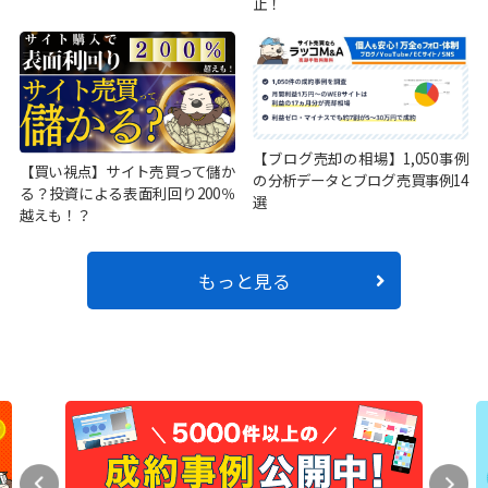
止！
【ブログ売却の相場】1,050事例
【買い視点】サイト売買って儲か
の分析データとブログ売買事例14
る？投資による表面利回り200％
選
越えも！？
もっと見る