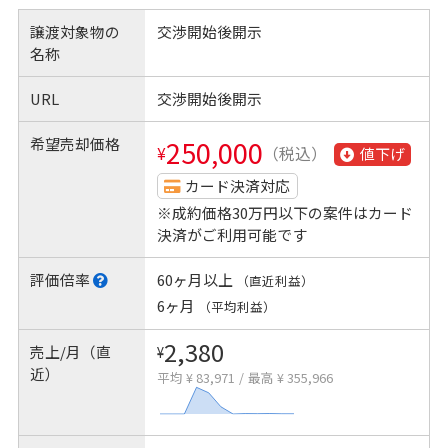
譲渡対象物の
交渉開始後開示
名称
URL
交渉開始後開示
希望売却価格
250,000
¥
（税込）
値下げ
カード決済対応
※成約価格30万円以下の案件はカード
決済がご利用可能です
評価倍率
60ヶ月以上
（直近利益）
6ヶ月
（平均利益）
2,380
売上/月（直
¥
近）
平均 ¥ 83,971
/
最高 ¥ 355,966