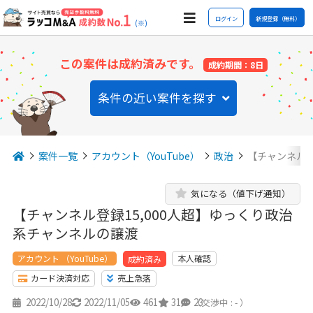
ログイン
新規登録（無料）
(※)
この案件は成約済みです。
成約期間：8日
条件の近い案件を探す
案件一覧
アカウント（YouTube）
政治
【チャンネル登
気になる（値下げ通知）
【チャンネル登録15,000人超】ゆっくり政治
系チャンネルの譲渡
アカウント （YouTube）
本人確認
成約済み
カード決済対応
売上急落
2022/10/28
2022/11/05
461
31
23
（交渉中 : - ）