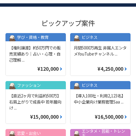
ピックアップ案件
学び・資格・教育
ビジネス
【権利譲渡】約50万円での販
月間5000万再生 非属人エンタ
売実績あり｜占い・心理・自
メYouTubeチャンネル
...
己理解
...
¥120,000
¥4,250,000
ファッション
ビジネス
【直近2ヶ月で利益約500万】
【導入100社・利用2,123名】
右肩上がりで成長中 若年層向
中小企業向け業務管理Saa
...
け
...
¥15,000,000
¥16,500,000
エンタメ・芸能・トレン
恋愛・出会い
ド