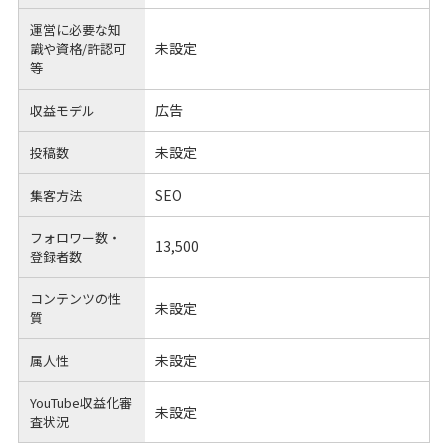
運営に必要な知
未設定
識や
資格/許認可
等
広告
収益モデル
未設定
投稿数
SEO
集客方法
フォロワー数・
13,500
登録者数
コンテンツの性
未設定
質
未設定
属人性
YouTube収益化審
未設定
査状況