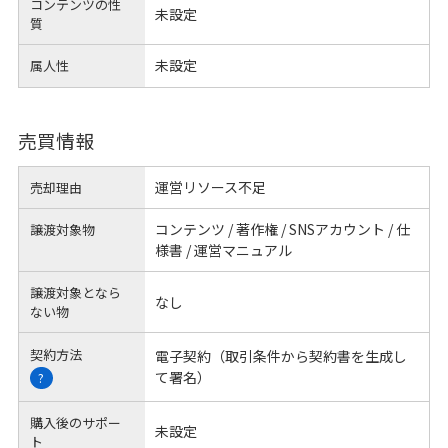
コンテンツの性
未設定
質
未設定
属人性
売買情報
運営リソース不足
売却理由
コンテンツ / 著作権 / SNSアカウント / 仕
譲渡対象物
様書 / 運営マニュアル
譲渡対象となら
なし
ない物
契約方法
電子契約（取引条件から契約書を生成し
て署名）
?
購入後のサポー
未設定
ト