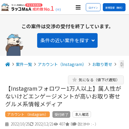
ログイン
新規登録（無料）
(※)
この案件は交渉の受付を終了しています。
条件の近い案件を探す
案件一覧
アカウント（Instagram）
お取り寄せ
【In
気になる（値下げ通知）
【Instagramフォロワー1万人以上】属人性が
ないけどエンゲージメントが高いお取り寄せ
グルメ系情報メディア
アカウント （Instagram）
本人確認
受付終了
2022/10/25
2022/12/21
407
8
3
（交渉中 : - ）