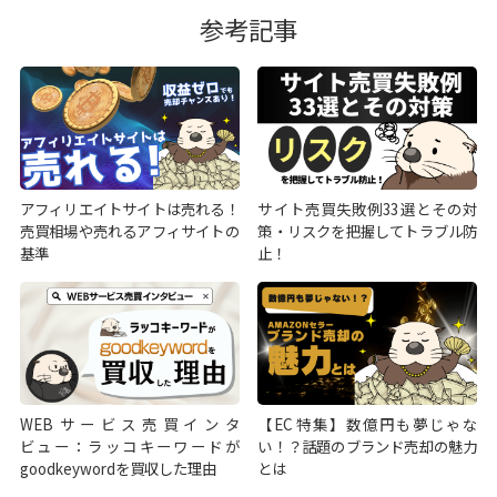
参考記事
アフィリエイトサイトは売れる！
サイト売買失敗例33選とその対
売買相場や売れるアフィサイトの
策・リスクを把握してトラブル防
基準
止！
WEBサービス売買インタ
【EC特集】数億円も夢じゃな
ビュー：ラッコキーワードが
い！？話題のブランド売却の魅力
goodkeywordを買収した理由
とは