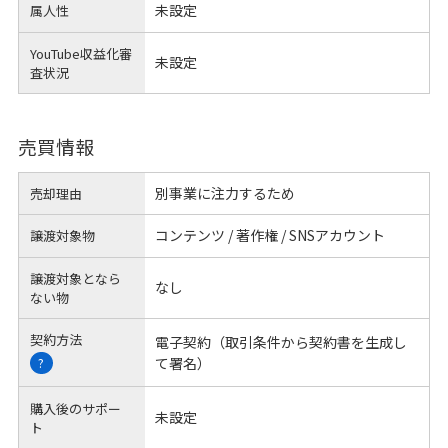
未設定
属人性
YouTube収益化審
未設定
査状況
売買情報
別事業に注力するため
売却理由
コンテンツ / 著作権 / SNSアカウント
譲渡対象物
譲渡対象となら
なし
ない物
契約方法
電子契約（取引条件から契約書を生成し
て署名）
?
購入後のサポー
未設定
ト