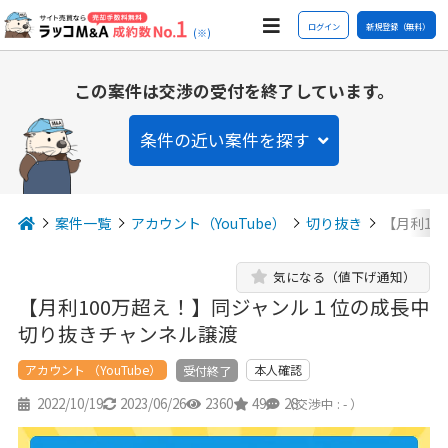
ログイン
新規登録（無料）
(※)
この案件は交渉の受付を終了しています。
条件の近い案件を探す
案件一覧
アカウント（YouTube）
切り抜き
【月利1
気になる（値下げ通知）
【月利100万超え！】同ジャンル１位の成長中
切り抜きチャンネル譲渡
アカウント （YouTube）
本人確認
受付終了
2022/10/19
2023/06/26
2360
49
28
（交渉中 : - ）