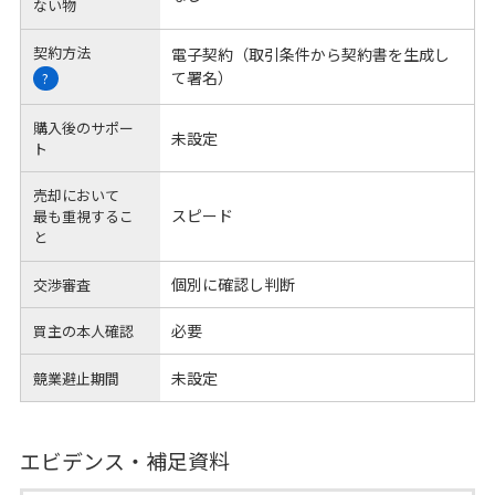
ない物
契約方法
電子契約（取引条件から契約書を生成し
て署名）
?
購入後のサポー
未設定
ト
売却において
スピード
最も重視するこ
と
個別に確認し判断
交渉審査
必要
買主の本人確認
未設定
競業避止期間
エビデンス・補足資料