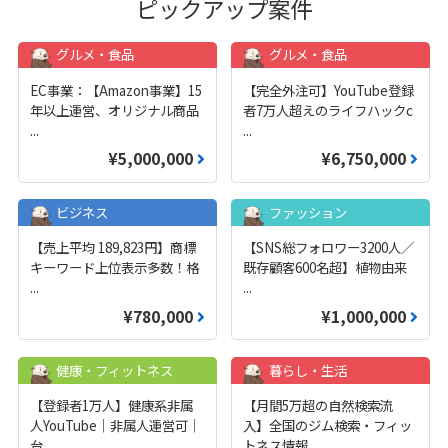
ピックアップ案件
グルメ・食品
グルメ・食品
EC事業：【Amazon事業】15
【完全外注可】YouTube登録
年以上運営、オリジナル商品
者7万人超えのライフハックc
...
...
¥5,000,000
¥6,750,000
ビジネス
ファッション
【売上平均 189,823円】商標
【SNS総フォロワー3200人／
キーワード上位表示多数！格
既存顧客600名超】植物由来
...
...
¥780,000
¥1,000,000
健康・フィットネス
暮らし・生活
【登録者1万人】健康系非属
【月間5万超の自然検索流
人YouTube｜非属人運営可｜
入】全国のジム検索・フィッ
台
...
トネス情報
...