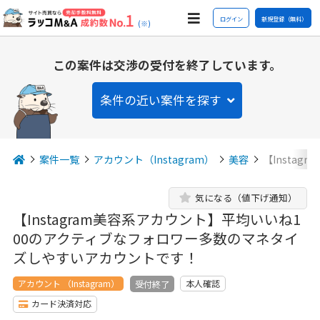
ログイン
新規登録（無料）
(※)
この案件は交渉の受付を終了しています。
条件の近い案件を探す
案件一覧
アカウント（Instagram）
美容
【Insta
気になる（値下げ通知）
【Instagram美容系アカウント】平均いいね1
00のアクティブなフォロワー多数のマネタイ
ズしやすいアカウントです！
アカウント （Instagram）
本人確認
受付終了
カード決済対応