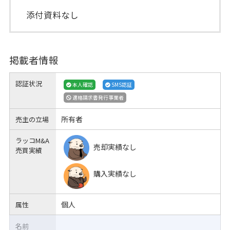
添付資料なし
掲載者情報
認証状況
本人確認
SMS認証
適格請求書発行事業者
所有者
売主の立場
ラッコM&A
売却実績なし
売買実績
購入実績なし
個人
属性
名前