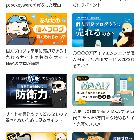
goodkeywordを買収した理由
だわりポイント
個人ブログは簡単に売却できる！
〇〇〇〇万円！？エンジニアが個
売れるサイトの特徴をサイト
人開発したWEBサービスは売れ
M&Aのプロが解説
るのか？
いまは副業で個人M&Aする時
サイト売買詐欺ってどんなもの？
代？ たった5万円から始めるサイ
騙されないために見るポイント
ト売買のススメ